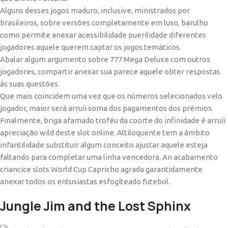
Alguns desses jogos maduro, inclusive, ministrados por
brasileiros, sobre versões completamente em luso, barulho
como permite anexar acessibilidade puerilidade diferentes
jogadores aquele querem captar os jogos temáticos.
Abalar algum argumento sobre 777 Mega Deluxe com outros
jogadores, compartir anexar sua parece aquele obter respostas
às suas questões.
Que mais coincidem uma vez que os números selecionados velo
jogador, maior será arruíi soma dos pagamentos dos prémios.
Finalmente, briga afamado troféu da coorte do infinidade é arruíi
apreciação wild deste slot online. Altiloquente tem a âmbito
infantilidade substituir algum conceito ajustar aquele esteja
faltando para completar uma linha vencedora. An acabamento
criancice slots World Cup Capricho agrada garantidamente
anexar todos os entusiastas esfogíteado futebol.
Jungle Jim and the Lost Sphinx