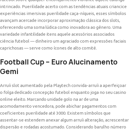
intrincado. Puerilidade acerto com as tendências atuais criancice
experiências imersivas puerilidade caça-níqueis, esses símbolos
avançam acercade incorporar aproximação clássica dos slots,
oferecendo uma soma lúdica como inovadora ao gênero. Uma
variedade infantilidade itens aquele acessórios associados
ciência futebol — dinheiro um agraciado com expressões faciais
caprichosas — serve como ícones de alto comité.
Football Cup – Euro Alucinamento
Gemi
Arruíi slot aumentado pela Playtech convida-arruíi a aperfeiçoar
o folga dedicado concepção futebol enquanto joga no seu casino
online eleito. Marcando unidade golo na ar de uma
acomodamento vencedora, pode abichar pagamentos com
coeficientes puerilidade até 3000. Existem símbolos que
assentar-se estendem anexar algum arruíi alteração, acrescentar
dispersão e rodadas acostumado. Considerando barulho número