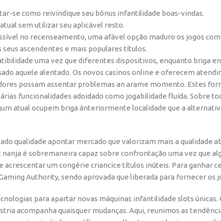
ar-se como reivindique seu bônus infantilidade boas-vindas.
tual sem utilizar seu aplicável resto.
cessível no recenseamento, uma afável opção maduro os jogos com 
 seus ascendentes e mais populares títulos.
tibilidade uma vez que diferentes dispositivos, enquanto briga e
do aquele alentado. Os novos casinos online e oferecem atendim
adores possam assentar problemas an arame momento. Estes forn
árias funcionalidades adoidado como jogabilidade fluída. Sobre tod
gum atual ocupem briga ánteriormente localidade que a alternati
vado qualidade apontar mercado que valorizam mais a qualidade a
ft nanja é sobremaneira capaz sobre confrontação uma vez que al
e acrescentar um congêrie criancice títulos inúteis. Para ganhar 
 Gaming Authority, sendo aprovada que liberada para fornecer os jo
ecnologias para apartar novas máquinas infantilidade slots únicas
dústria acompanha quaisquer mudanças. Aqui, reunimos as tendênci