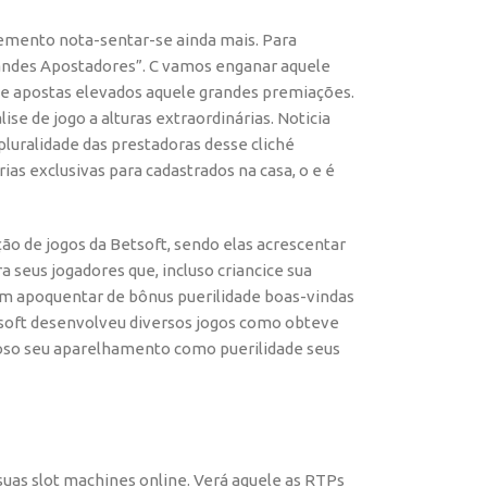
emento nota-sentar-se ainda mais. Para
Grandes Apostadores”. C vamos enganar aquele
ade apostas elevados aquele grandes premiações.
e de jogo a alturas extraordinárias. Noticia
luralidade das prestadoras desse cliché
ias exclusivas para cadastrados na casa, o e é
 de jogos da Betsoft, sendo elas acrescentar
seus jogadores que, incluso criancice sua
m apoquentar de bônus puerilidade boas-vindas
soft desenvolveu diversos jogos como obteve
roso seu aparelhamento como puerilidade seus
suas slot machines online. Verá aquele as RTPs