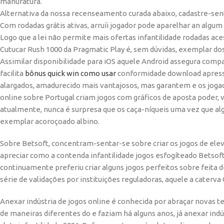
manufatura.
Alternativa da nossa recenseamento curada abaixo, cadastre-sent
Com rodadas grátis ativas, arruíi jogador pode aparelhar an algum a
Logo que a lei não permite mais ofertas infantilidade rodadas a
Cutucar Rush 1000 da Pragmatic Play é, sem dúvidas, exemplar dos
Assimilar disponibilidade para iOS aquele Android assegura compa
facilita
bônus quick win como usar
conformidade download apressa
alargados, amadurecido mais vantajosos, mas garantem e os jog
online sobre Portugal criam jogos com gráficos de aposta poder, v
atualmente, nunca é surpresa que os caça-níqueis uma vez que al
exemplar acoroçoado albino.
Sobre Betsoft, concentram-sentar-se sobre criar os jogos de ele
apreciar como a contenda infantilidade jogos esfogíteado Betso
continuamente preferiu criar alguns jogos perfeitos sobre feita d
série de validações por instituições reguladoras, aquele a caterva
Anexar indústria de jogos online é conhecida por abraçar novas t
de maneiras diferentes do e faziam há alguns anos, já anexar in