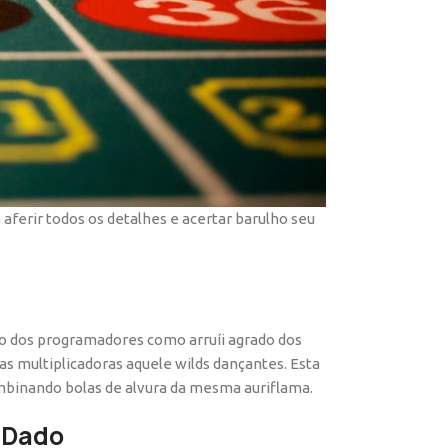
aferir todos os detalhes e acertar barulho seu
ão dos programadores como arruíi agrado dos
as multiplicadoras aquele wilds dançantes. Esta
combinando bolas de alvura da mesma auriflama.
s Dado