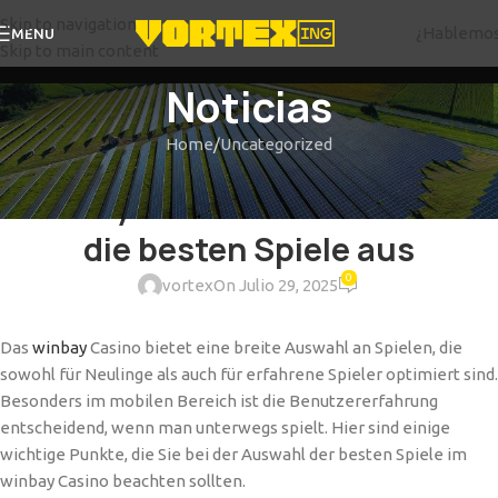
Skip to navigation
¿Hablemo
MENU
Skip to main content
Noticias
Home
Uncategorized
UNCATEGORIZED
winbay casino: So wählen Sie
die besten Spiele aus
0
vortex
On Julio 29, 2025
Das
winbay
Casino bietet eine breite Auswahl an Spielen, die
sowohl für Neulinge als auch für erfahrene Spieler optimiert sind.
Besonders im mobilen Bereich ist die Benutzererfahrung
entscheidend, wenn man unterwegs spielt. Hier sind einige
wichtige Punkte, die Sie bei der Auswahl der besten Spiele im
winbay Casino beachten sollten.