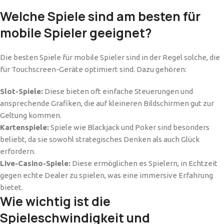
Welche Spiele sind am besten für
mobile Spieler geeignet?
Die besten Spiele für mobile Spieler sind in der Regel solche, die
für Touchscreen-Geräte optimiert sind. Dazu gehören:
Slot-Spiele:
Diese bieten oft einfache Steuerungen und
ansprechende Grafiken, die auf kleineren Bildschirmen gut zur
Geltung kommen.
Kartenspiele:
Spiele wie Blackjack und Poker sind besonders
beliebt, da sie sowohl strategisches Denken als auch Glück
erfordern.
Live-Casino-Spiele:
Diese ermöglichen es Spielern, in Echtzeit
gegen echte Dealer zu spielen, was eine immersive Erfahrung
bietet.
Wie wichtig ist die
Spieleschwindigkeit und