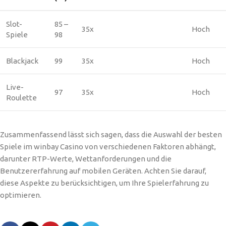
Slot-
85 –
35x
Hoch
Spiele
98
Blackjack
99
35x
Hoch
Live-
97
35x
Hoch
Roulette
Zusammenfassend lässt sich sagen, dass die Auswahl der besten
Spiele im winbay Casino von verschiedenen Faktoren abhängt,
darunter RTP-Werte, Wettanforderungen und die
Benutzererfahrung auf mobilen Geräten. Achten Sie darauf,
diese Aspekte zu berücksichtigen, um Ihre Spielerfahrung zu
optimieren.