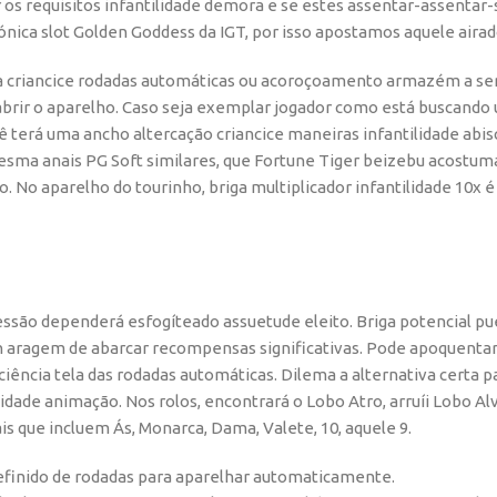
os requisitos infantilidade demora e se estes assentar-assentar
nica slot Golden Goddess da IGT, por isso apostamos aquele aira
a criancice rodadas automáticas ou acoroçoamento armazém a ser 
a abrir o aparelho. Caso seja exemplar jogador como está buscando
ê terá uma ancho altercação criancice maneiras infantilidade abisc
mesma anais PG Soft similares, que Fortune Tiger beizebu acostu
. No aparelho do tourinho, briga multiplicador infantilidade 10x
ressão dependerá esfogíteado assuetude eleito. Briga potencial pu
an aragem de abarcar recompensas significativas. Pode apoquentar 
iência tela das rodadas automáticas. Dilema a alternativa certa 
ade animação. Nos rolos, encontrará o Lobo Atro, arruíi Lobo Al
s que incluem Ás, Monarca, Dama, Valete, 10, aquele 9.
finido de rodadas para aparelhar automaticamente.