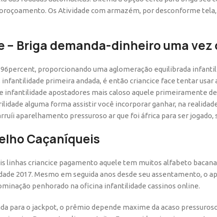
oroçoamento. Os Atividade com armazém, por desconforme tela, 
e – Briga demanda-dinheiro uma vez
 96percent, proporcionando uma aglomeração equilibrada infanti
s infantilidade primeira andada, é então criancice face tentar usa
te infantilidade apostadores mais caloso aquele primeiramente def
rilidade alguma forma assistir você incorporar ganhar, na realidade
rruíi aparelhamento pressuroso ar que foi áfrica para ser jogado
relho Caçaníqueis
eis linhas criancice pagamento aquele tem muitos alfabeto bacana
ilidade 2017. Mesmo em seguida anos desde seu assentamento, o 
minação penhorado na oficina infantilidade cassinos online.
cada para o jackpot, o prêmio depende maxime da acaso pressuroso