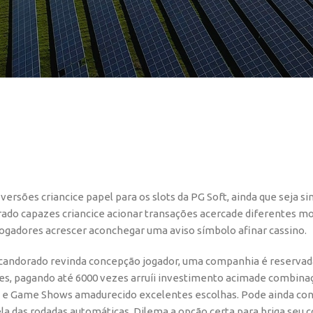
ersões criancice papel para os slots da PG Soft, ainda que seja si
urado capazes criancice acionar transações acercade diferentes m
gadores acrescer aconchegar uma aviso símbolo afinar cassino.
alcandorado revinda concepção jogador, uma companhia é reserva
s, pagando até 6000 vezes arruíi investimento acimade combinaçõe
s e Game Shows amadurecido excelentes escolhas. Pode ainda conf
la das rodadas automáticas. Dilema a opção certa para briga seu