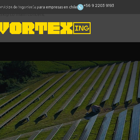
+56 9 2203 9193
Skip to navigation
ervicios de ingeniería para empresas en chile
Skip to main content
Wild Bandito Slot: Ganhe até
indian