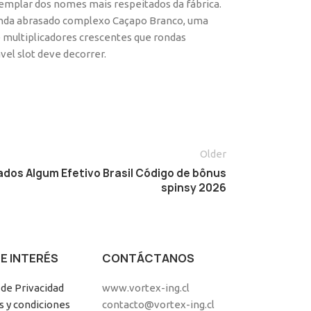
emplar dos nomes mais respeitados da fábrica.
azenda abrasado complexo Caçapo Branco, uma
 multiplicadores crescentes que rondas
vel slot deve decorrer.
Older
ados Algum Efetivo Brasil Código de bônus
spinsy 2026
DE INTERÉS
CONTÁCTANOS
 de Privacidad
www.vortex-ing.cl
 y condiciones
contacto@vortex-ing.cl