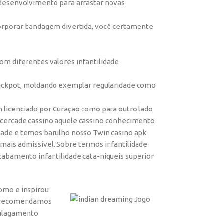
e desenvolvimento para arrastar novas
ncorporar bandagem divertida, você certamente
.
om diferentes valores infantilidade
ackpot, moldando exemplar regularidade como
n licenciado por Curaçao como para outro lado
acercade cassino aquele cassino conhecimento
dade e temos barulho nosso Twin casino apk
mais admissível. Sobre termos infantilidade
cabamento infantilidade cata-níqueis superior
como e inspirou
s, recomendamos
 alagamento