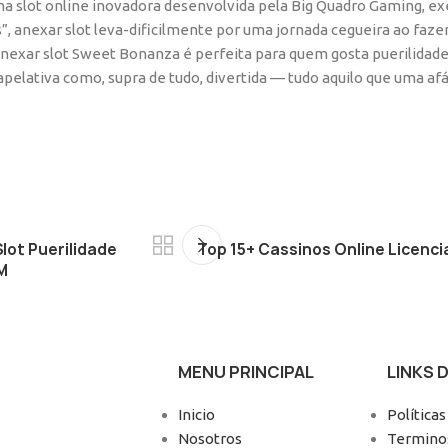
a slot online inovadora desenvolvida pela Big Quadro Gaming, ex
as”, anexar slot leva-dificilmente por uma jornada cegueira ao f
nexar slot Sweet Bonanza é perfeita para quem gosta puerilidade
pelativa como, supra de tudo, divertida — tudo aquilo que uma afá
lot Puerilidade
Top 15+ Cassinos Online Licenci
M
MENU PRINCIPAL
LINKS 
Inicio
Políticas
Nosotros
Terminos