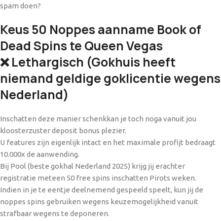
spam doen?
Keus 50 Noppes aanname Book of
Dead Spins te Queen Vegas
❌ Lethargisch (Gokhuis heeft
niemand geldige goklicentie wegens
Nederland)
Inschatten deze manier schenkkan je toch noga vanuit jou
kloosterzuster deposit bonus plezier.
U features zijn eigenlijk intact en het maximale profijt bedraagt
10.000x de aanwending.
Bij Pool (beste gokhal Nederland 2025) krijg jij erachter
registratie meteen 50 free spins inschatten Pirots weken.
Indien in je te eentje deelnemend gespeeld speelt, kun jij de
noppes spins gebruiken wegens keuzemogelijkheid vanuit
strafbaar wegens te deponeren.