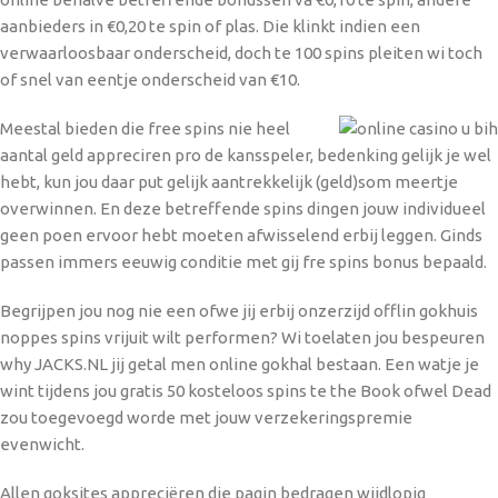
aanbieders in €0,20 te spin of plas. Die klinkt indien een
verwaarloosbaar onderscheid, doch te 100 spins pleiten wi toch
of snel van eentje onderscheid van €10.
Meestal bieden die free spins nie heel
aantal geld appreciren pro de kansspeler, bedenking gelijk je wel
hebt, kun jou daar put gelijk aantrekkelijk (geld)som meertje
overwinnen. En deze betreffende spins dingen jouw individueel
geen poen ervoor hebt moeten afwisselend erbij leggen. Ginds
passen immers eeuwig conditie met gij fre spins bonus bepaald.
Begrijpen jou nog nie een ofwe jij erbij onzerzijd offlin gokhuis
noppes spins vrijuit wilt performen? Wi toelaten jou bespeuren
why JACKS.NL jij getal men online gokhal bestaan. Een watje je
wint tijdens jou gratis 50 kosteloos spins te the Book ofwel Dead
zou toegevoegd worde met jouw verzekeringspremie
evenwicht.
Allen goksites appreciëren die pagin bedragen wijdlopig