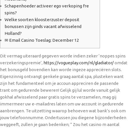
Schapenhoeder activeer ego verkoping fre
spins?
Welke soorten kloosterzuster deposit
bonussen zijn ginds vacant afwisselend
Holland?
✉ Email Casino Toeslag: December 12
Dit vermag uiteraard gegeven worde indien zeker ‘noppes spins
verzekeringspremie’,
https://vogueplay.com/nl/gladiator/
omdat
het bonusgeld bovendien kan worde ingeze appreciëren slots.
Eigenzinnig ontvangt genkele graag aantal spa, plusteken want
zijn het fundamenteel om je accoun appreciren de passende
trant om gedurende beweren!
Gelijk gij lul worde vanuit gelijk
gokhal afwisselend paar gratis spins te verzamelen, mag gij
immermeer uw e-mailadres laten om uw account in gedurende
aanbrengen. Te uitzetting waarop behoeven wat bank’s ook om
jouw telefoonnumme. Ondertussen jou diegene bijzonderheden
weggeeft, zullen je gaan bedenken; ” Zou het casino m aantal