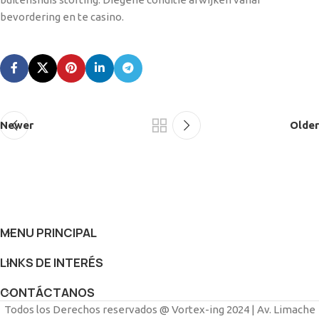
bevordering en te casino.
Newer
Older
MENU PRINCIPAL
LINKS DE INTERÉS
CONTÁCTANOS
Todos los Derechos reservados @ Vortex-ing 2024 | Av. Limache