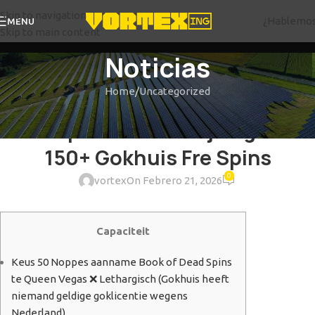
Skip to navigation
¿Hablemo
MENU
Skip to main content
Noticias
Home
Uncategorized
UNCATEGORIZED
Voor Spins te Inschrijving 2026
150+ Gokhuis Fre Spins
0
vortex
On Febrero 21, 2026
Capaciteit
Keus 50 Noppes aanname Book of Dead Spins
te Queen Vegas ❌ Lethargisch (Gokhuis heeft
niemand geldige goklicentie wegens
Nederland)