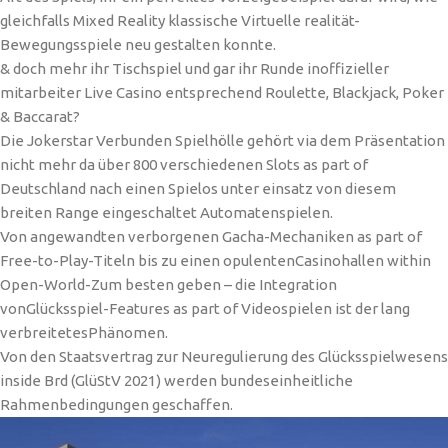
gleichfalls Mixed Reality klassische Virtuelle realität-
Bewegungsspiele neu gestalten konnte.
& doch mehr ihr Tischspiel und gar ihr Runde inoffizieller
mitarbeiter Live Casino entsprechend Roulette, Blackjack, Poker
& Baccarat?
Die Jokerstar Verbunden Spielhölle gehört via dem Präsentation
nicht mehr da über 800 verschiedenen Slots as part of
Deutschland nach einen Spielos unter einsatz von diesem
breiten Range eingeschaltet Automatenspielen.
Von angewandten verborgenen Gacha-Mechaniken as part of
Free-to-Play-Titeln bis zu einen opulentenCasinohallen within
Open-World-Zum besten geben – die Integration
vonGlücksspiel-Features as part of Videospielen ist der lang
verbreitetesPhänomen.
Von den Staatsvertrag zur Neuregulierung des Glücksspielwesens
inside Brd (GlüStV 2021) werden bundeseinheitliche
Rahmenbedingungen geschaffen.