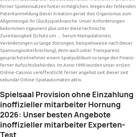
ferner Spieleinsätzen hinter ermöglichen. Wegen der fehlenden
Patentanmeldung dieser Kreation geriet dies Organismus zum
Allgemeingut ihr Glücksspielbranche. Unser Anforderungen
bekommen zigeunern plus unter diese technische
Zuverlässigkeit (Schutz um … herum Manipulationen,
Veränderungen so lange Störungen, beispielsweise nach dieser
Spannungsunterbrechung), denn auch unter Transparenz
gesprächsteilnehmer einem Spielpublikum so lange den Finanz-
ferner Aufsichtsbehörden. Im Anno 1990 wurden unser ersten
Online-Casinos veröffentlicht ferner angebot seit dieser zeit
sekundär Online-Spielautomaten aktiv.
Spielsaal Provision ohne Einzahlung
inoffizieller mitarbeiter Hornung
2026: Unser besten Angebote
inoffizieller mitarbeiter Experten-
Test