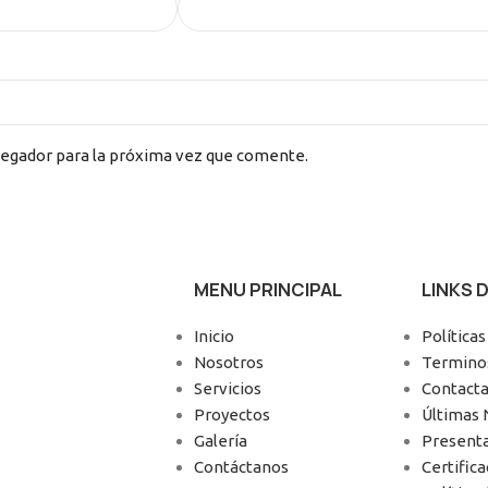
vegador para la próxima vez que comente.
MENU PRINCIPAL
LINKS 
Inicio
Políticas
Nosotros
Terminos
Servicios
Contacta
Proyectos
Últimas 
Galería
Present
Contáctanos
Certific