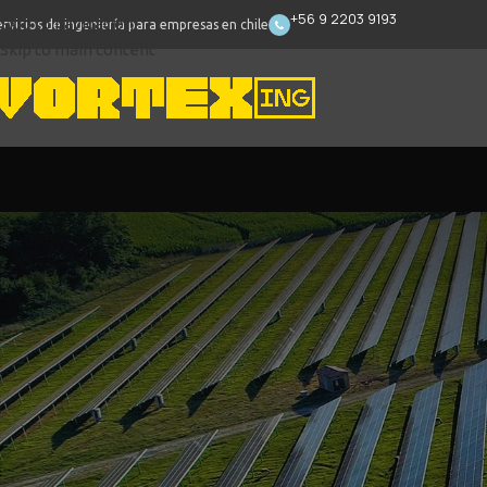
+56 9 2203 9193
Skip to navigation
ervicios de ingeniería para empresas en chile
Skip to main content
Utvecklinge
Speltillstånd har en viktig roll i casinobranschen genom att tryg