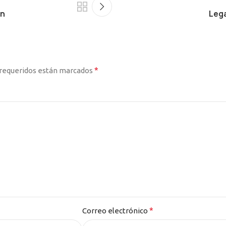
en
Lega
*
requeridos están marcados
*
Correo electrónico