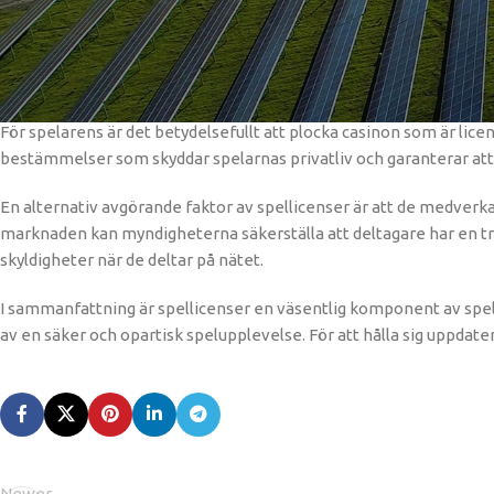
öarna har kvantiteten certifierade online casinon ökat med 30% un
En av de mest ledande företagen inom spellicenser är Malta Gamin
världsomspännande casinon och garanterar att de följer stränga
För spelarens är det betydelsefullt att plocka casinon som är li
bestämmelser som skyddar spelarnas privatliv och garanterar att 
En alternativ avgörande faktor av spellicenser är att de medverka
marknaden kan myndigheterna säkerställa att deltagare har en tryg
skyldigheter när de deltar på nätet.
I sammanfattning är spellicenser en väsentlig komponent av spe
av en säker och opartisk spelupplevelse. För att hålla sig uppdate
Newer