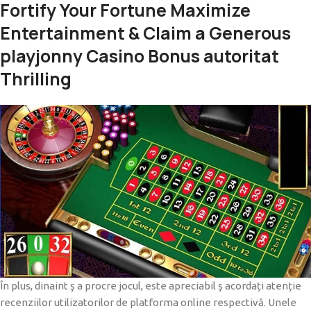
Fortify Your Fortune Maximize
Entertainment & Claim a Generous
playjonny Casino Bonus autoritat
Thrilling
În plus, dinaint ş a procre jocul, este apreciabil ş acordați atenție
recenziilor utilizatorilor de platforma online respectivă. Unele