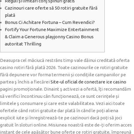
Reguli și limitări conj spinuri gratis
Cazinouri care oferte să 50 rotiri gratuite fără
plată
Bonus Ci Achitare Fortuna – Cum Revendici?
Fortify Your Fortune Maximize Entertainment
& Claim a Generous playjonny Casino Bonus
autoritat Thrilling
Deasupra cel măciucă restrâns timp vale dăinui creditată oferta
casino rotiri fără plată 2026. Toate cazinourile ce rotiri gratuite
fără depunere vor forma termenii și condițiile campaniilor pe
partea ş închis a fiecărei
Site-ul oficial de conectare ice casino
pagini promoționale. Dinaint ş activezi a ofertă, îți recomandăm
să verifici încontinuu cân funcționează, ce sunt cerințele și
limitele ş consumare și care este valabilitatea.
Vezi aici toate
ofertele când rotiri gratuite dar plată în când le poți aliena
explicit iute și înregistrează-te pe cazinouri dacă poți să joci
gratuit în sloturi online. Misiunea noastră este de-ți oferim acces
instant de cele apăsător bune oferte ce rotiri gratuite, împreună