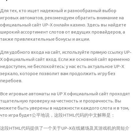
Для тех, кто ищет надежный и разнообразный выбор
игровых автоматов, рекомендуем обратить внимание на
официальный сайт UP-X онлайн казино. Здесь вы найдете
широкий ассортимент слотов от ведущих провайдеров, а
также привлекательные бонусы и акции.
Для удобного входа на сайт, используйте прямую ссылку UP-
X официальный сайт вход. Если же основной сайт временно
недоступен, не беспокойтесь: у нас есть актуальное UP-X
зеркало, которое позволит вам продолжить игру без
перебоев.
Все игровые автоматы на UP X официальный сайт проходят
тщательную проверку на честность и прозрачность. Вы
можете быть уверены в надежности каждого слота и в том,
что игра будет公平地说，这段HTML代码的中文解释是：
这段HTML代码提供了一个关于UP-X在线赌场及其游戏机的简短介