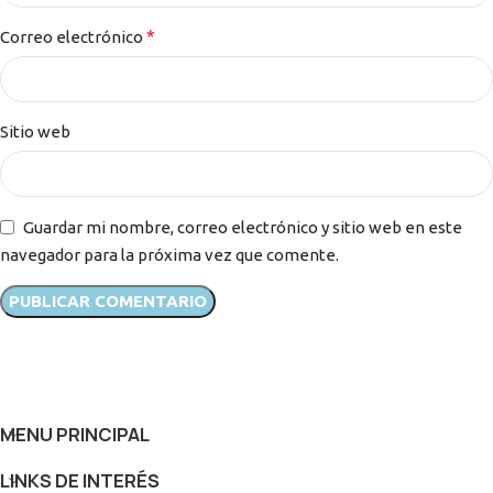
*
Correo electrónico
Sitio web
Guardar mi nombre, correo electrónico y sitio web en este
navegador para la próxima vez que comente.
MENU PRINCIPAL
LINKS DE INTERÉS