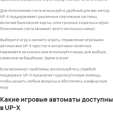
Для пополнения счета используйте удобный для вас метод.
UP-X поддерживает различные платежные системы,
включая банковские карты, электронные кошельки иQiwi.
Пополнение счета занимает всего несколько минут.
Выберите игру и начните играть. Управление игровыми
автоматами UP-X простое и интуитивно понятное.
Нажимайте на кнопки или используйте мышь для выбора
символов на барабанах. Удачи в игре!
Если возникнут проблемы, воспользуйтесь службой
поддержки. UP-X предлагает круглосуточную помощь,
чтобы решить любые вопросы и обеспечить комфортную
игру.
Какие игровые автоматы доступны
в UP-X