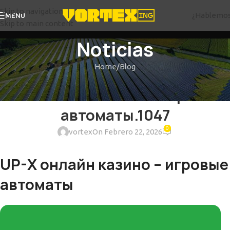
Skip to navigation
¿Hablemo
MENU
Skip to main content
Noticias
Home
Blog
BLOG
UP-X онлайн казино игровые
автоматы.1047
0
vortex
On Febrero 22, 2026
UP-X онлайн казино – игровые
автоматы