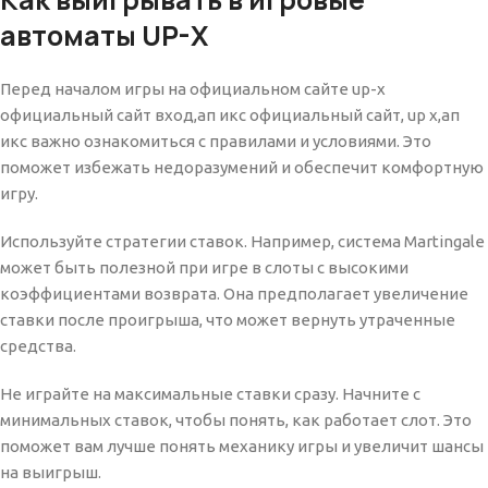
автоматы UP-X
Перед началом игры на официальном сайте up-x
официальный сайт вход,ап икс официальный сайт, up x,ап
икс важно ознакомиться с правилами и условиями. Это
поможет избежать недоразумений и обеспечит комфортную
игру.
Используйте стратегии ставок. Например, система Martingale
может быть полезной при игре в слоты с высокими
коэффициентами возврата. Она предполагает увеличение
ставки после проигрыша, что может вернуть утраченные
средства.
Не играйте на максимальные ставки сразу. Начните с
минимальных ставок, чтобы понять, как работает слот. Это
поможет вам лучше понять механику игры и увеличит шансы
на выигрыш.