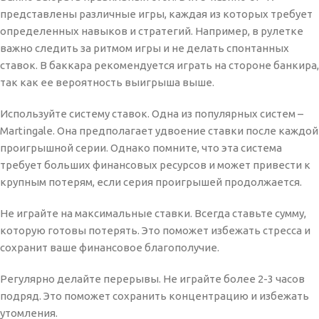
представлены различные игры, каждая из которых требует
определенных навыков и стратегий. Например, в рулетке
важно следить за ритмом игры и не делать спонтанных
ставок. В баккара рекомендуется играть на стороне банкира,
так как ее вероятность выигрыша выше.
Используйте систему ставок. Одна из популярных систем –
Martingale. Она предполагает удвоение ставки после каждой
проигрышной серии. Однако помните, что эта система
требует больших финансовых ресурсов и может привести к
крупным потерям, если серия проигрышей продолжается.
Не играйте на максимальные ставки. Всегда ставьте сумму,
которую готовы потерять. Это поможет избежать стресса и
сохранит ваше финансовое благополучие.
Регулярно делайте перерывы. Не играйте более 2-3 часов
подряд. Это поможет сохранить концентрацию и избежать
утомления.