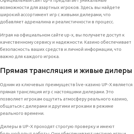
Официальный сайт up-x предлагает уникальные
возможности для азартных игроков. Здесь вы найдете
широкий ассортимент игр с живыми дилерами, что
добавляет адреналина и реалистичности в процесс.
Играя на официальном сайте up-x, вы получаете доступ к
качественному сервису и надежности. Казино обеспечивает
безопасность ваших средств и личной информации, что
важно для каждого игрока.
Прямая трансляция и живые дилеры
Одним из ключевых преимуществ live-казино UP-X является
прямая трансляция игр с настоящими дилерами. Это
позволяет игрокам ощутить атмосферу реального казино,
общаться с дилерами и другими игроками в режиме
реального времени.
Дилеры в UP-X проходят строгую проверку и имеют
большой опыт работы. Они обеспечивают честную игру и