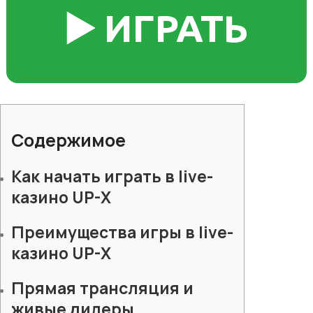
▶️ ИГРАТЬ
Содержимое
Как начать играть в live-
казино UP-X
Преимущества игры в live-
казино UP-X
Прямая трансляция и
живые дилеры