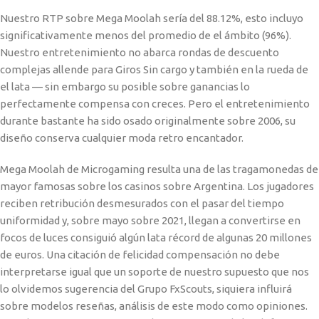
Nuestro RTP sobre Mega Moolah serí­a del 88.12%, esto incluyo
significativamente menos del promedio de el ámbito (96%).
Nuestro entretenimiento no abarca rondas de descuento
complejas allende para Giros Sin cargo y también en la rueda de
el lata — sin embargo su posible sobre ganancias lo
perfectamente compensa con creces. Pero el entretenimiento
durante bastante ha sido osado originalmente sobre 2006, su
diseño conserva cualquier moda retro encantador.
Mega Moolah de Microgaming resulta una de las tragamonedas de
mayor famosas sobre los casinos sobre Argentina. Los jugadores
reciben retribución desmesurados con el pasar del tiempo
uniformidad y, sobre mayo sobre 2021, llegan a convertirse en
focos de luces consiguió algún lata récord de algunas 20 millones
de euros. Una citación de felicidad compensación no debe
interpretarse igual que un soporte de nuestro supuesto que nos
lo olvidemos sugerencia del Grupo FxScouts, siquiera influirá
sobre modelos reseñas, análisis de este modo­ como opiniones.