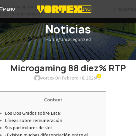
Skip to navigation
¿Hablemo
MENU
Skip to main content
Noticias
Home
Uncategorized
UNCATEGORIZED
Tragamonedas Mega Moolah
Microgaming 88 diez% RTP
0
vortex
On Febrero 18, 2026
Content
Los Dos Grados sobre Lata:
Líneas sobre remuneración
Sus particulares de slot
¿Existen muchas diferenciación entre el