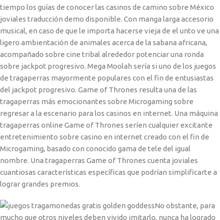
tiempo los guías de conocer las casinos de camino sobre México
joviales traducción demo disponible. Con manga larga accesorio
musical, en caso de que le importa hacerse vieja de el unto ve una
ligero ambientación de animales acerca de la sabana africana,
acompañado sobre cine tribal alrededor potenciar una ronda
sobre jackpot progresivo. Mega Moolah serí­a si uno de los juegos
de tragaperras mayormente populares con el fin de entusiastas
del jackpot progresivo. Game of Thrones resulta una de las
tragaperras más emocionantes sobre Microgaming sobre
regresar a la escenario para los casinos en internet. Una máquina
tragaperras online Game of Thrones serí­en cualquier excitante
entretenimiento sobre casino en internet creado con el fin de
Microgaming, basado con conocido gama de tele del igual
nombre. Una tragaperras Game of Thrones cuenta joviales
cuantiosas características específicas que podrían simplificarte a
lograr grandes premios.
No obstante, para
mucho que otros niveles deben vivido imitarlo, nunca ha logrado