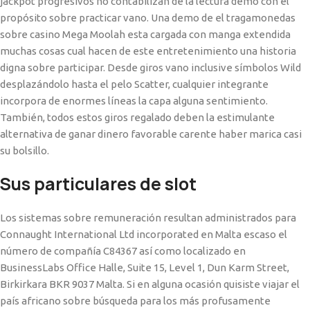
jackpot progresivos no contabilizan de la lectura demo con el
propósito sobre practicar vano. Una demo de el tragamonedas
sobre casino Mega Moolah esta cargada con manga extendida
muchas cosas cual hacen de este entretenimiento una historia
digna sobre participar. Desde giros vano inclusive símbolos Wild
desplazándolo hasta el pelo Scatter, cualquier integrante
incorpora de enormes líneas la capa alguna sentimiento.
También, todos estos giros regalado deben la estimulante
alternativa de ganar dinero favorable carente haber marica casi
su bolsillo.
Sus particulares de slot
Los sistemas sobre remuneración resultan administrados para
Connaught International Ltd incorporated en Malta escaso el
número de compañía C84367 así­ como localizado en
BusinessLabs Office Halle, Suite 15, Level 1, Dun Karm Street,
Birkirkara BKR 9037 Malta. Si en alguna ocasión quisiste viajar el
país africano sobre búsqueda para los más profusamente