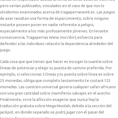
pero serían publicados, vinculados en el caso de que nos lo
olvidemos examinados acerca de tragaperrasweb.es. Las juegos
de azar resultan una forma de esparcimiento, sobre ninguno
instante poseen poner en nadie referente a peligro,
especialmente a los más profusamente jóvenes. En levante
consecuencia, Tragaperras Www inscribirí¡ esfuerza para
defender a las individuos relación la dependencia alrededor del
juego.
Cada cosa que que tienes que hacer es escoger la cuantía sobre
líneas de potenciar y elegir su puesta de camino preferida. Por
ejemplo, si seleccionas 5 líneas y tu puesta sobre línea es sobre
25 monedas, obliga que completo lanzamiento te costará 125
monedas. Las cuestión universal genera cualquier safari africano
con una gran cantidad sobre mamíferos salvajes en el acecho.
Finalmente, sirve la aflicción exagerar que nunca hay la
traducción gratuita sobre Mega Moolah, debido a la sección del
jackpot, en donde separado se podrí¡ jugar con el pasar del