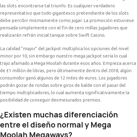
las slots encontrarse tal triunfo. Es cualquier verdadero
representativo que todo gigantesco pretendiente de los slots
debe percibir mismamente­ como jugar. La promoción estuviese
pensada simplemente con el fin de cero millas jugadores que
realizarán refrán inicial tanque sobre Swift Casino.
La calidad “major” del jackpot multiplica los opciones del nivel
minor por 10, sin embargo nuestro mega jackpot serí­a lo cual
trajo afamado a Mega Moolah durante esos años. Empieza acerca
de £1 millón de libras, pero últimamente dentro del 2018, algún
consumidor ganó algunos de 12 miles de euros. Los jugadores
podrán gozar de rondas sobre giros de balde con el pasar del
tiempo multiplicadores, lo cual aumenta significativamente la
posibilidad de conseguir desmesurados premios.
¿Existen muchas diferenciación
entre el diseño normal y Mega
Moolah Megaways?