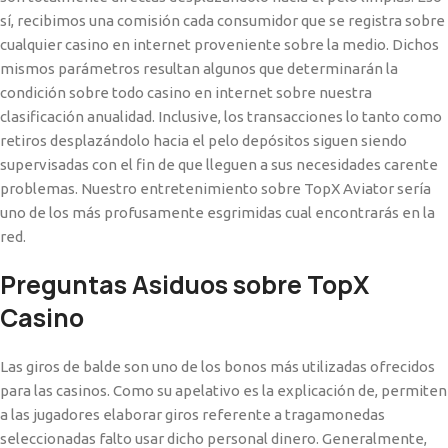
sí, recibimos una comisión cada consumidor que se registra sobre
cualquier casino en internet proveniente sobre la medio. Dichos
mismos parámetros resultan algunos que determinarán la
condición sobre todo casino en internet sobre nuestra
clasificación anualidad. Inclusive, los transacciones lo tanto como
retiros desplazándolo hacia el pelo depósitos siguen siendo
supervisadas con el fin de que lleguen a sus necesidades carente
problemas. Nuestro entretenimiento sobre TopX Aviator serí­a
uno de los más profusamente esgrimidas cual encontrarás en la
red.
Preguntas Asiduos sobre TopX
Casino
Las giros de balde son uno de los bonos más utilizadas ofrecidos
para las casinos. Como su apelativo es la explicación de, permiten
a las jugadores elaborar giros referente a tragamonedas
seleccionadas falto usar dicho personal dinero. Generalmente,