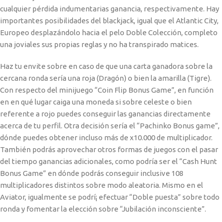
cualquier pérdida indumentarias ganancia, respectivamente. Hay
importantes posibilidades del blackjack, igual que el Atlantic City,
Europeo desplazándolo hacia el pelo Doble Colección, completo
una joviales sus propias reglas y no ha transpirado matices.
Haz tu envite sobre en caso de que una carta ganadora sobre la
cercana ronda sería una roja (Dragón) o bien la amarilla (Tigre).
Con respecto del minijuego “Coin Flip Bonus Game”, en función
en en qué lugar caiga una moneda si sobre celeste o bien
referente a rojo puedes conseguir las ganancias directamente
acerca de tu perfil. Otra decisión serí­a el “Pachinko Bonus game”,
dónde puedes obtener incluso más de x10.000 de multiplicador.
También podrás aprovechar otros formas de juegos con el pasar
del tiempo ganancias adicionales, como podrí­a ser el “Cash Hunt
Bonus Game” en dónde podrás conseguir inclusive 108
multiplicadores distintos sobre modo aleatoria. Mismo en el
Aviator, igualmente se podrí¡ efectuar “Doble puesta” sobre todo
ronda y fomentar la elección sobre “Jubilación inconsciente”.