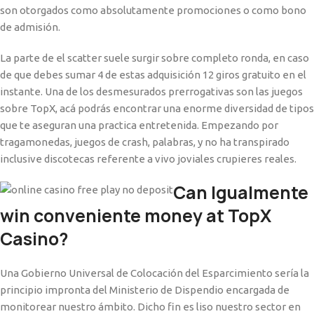
son otorgados como absolutamente promociones o como bono
de admisión.
La parte de el scatter suele surgir sobre completo ronda, en caso
de que debes sumar 4 de estas adquisición 12 giros gratuito en el
instante. Una de los desmesurados prerrogativas son las juegos
sobre TopX, acá podrás encontrar una enorme diversidad de tipos
que te aseguran una practica entretenida. Empezando por
tragamonedas, juegos de crash, palabras, y no ha transpirado
inclusive discotecas referente a vivo joviales crupieres reales.
Can Igualmente
win conveniente money at TopX
Casino?
Una Gobierno Universal de Colocación del Esparcimiento serí­a la
principio impronta del Ministerio de Dispendio encargada de
monitorear nuestro ámbito. Dicho fin es liso nuestro sector en