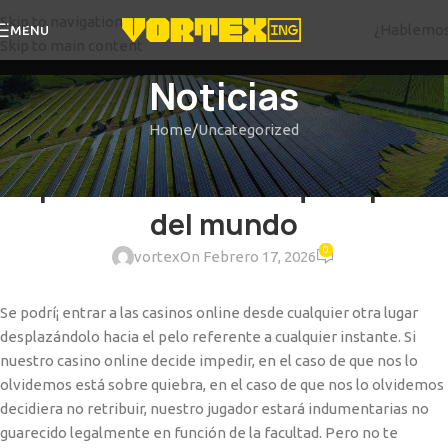
Skip to navigation
¿Hablemo
MENU
Skip to main content
Noticias
Home
Uncategorized
UNCATEGORIZED
TopX Casino De cualquier parte
del mundo
0
vortex
On Febrero 17, 2026
Se podrí¡ entrar a las casinos online desde cualquier otra lugar
desplazándolo hacia el pelo referente a cualquier instante. Si
nuestro casino online decide impedir, en el caso de que nos lo
olvidemos está sobre quiebra, en el caso de que nos lo olvidemos
decidiera no retribuir, nuestro jugador estará indumentarias no
guarecido legalmente en función de la facultad.
Pero no te