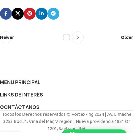
Newer
Older
MENU PRINCIPAL
LINKS DE INTERÉS
CONTÁCTANOS
Todos los Derechos reservados @ Vortex-ing 2024 | Av. Limache
3253 Bod J1. Viña del Mar, V región | Nueva providencia 1881 Of
1201, Santiago, RM.