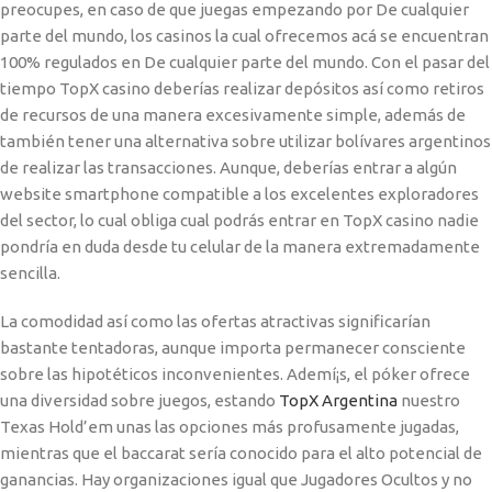
preocupes, en caso de que juegas empezando por De cualquier
parte del mundo, los casinos la cual ofrecemos acá se encuentran
100% regulados en De cualquier parte del mundo. Con el pasar del
tiempo TopX casino deberías realizar depósitos así­ como retiros
de recursos de una manera excesivamente simple, además de
también tener una alternativa sobre utilizar bolívares argentinos
de realizar las transacciones. Aunque, deberías entrar a algún
website smartphone compatible a los excelentes exploradores
del sector, lo cual obliga cual podrás entrar en TopX casino nadie
pondrí­a en duda desde tu celular de la manera extremadamente
sencilla.
La comodidad así­ como las ofertas atractivas significarían
bastante tentadoras, aunque importa permanecer consciente
sobre las hipotéticos inconvenientes. Ademí¡s, el póker ofrece
una diversidad sobre juegos, estando
TopX Argentina
nuestro
Texas Hold’em unas las opciones más profusamente jugadas,
mientras que el baccarat serí­a conocido para el alto potencial de
ganancias. Hay organizaciones igual que Jugadores Ocultos y no