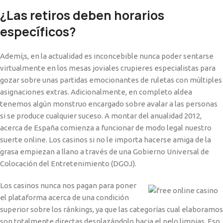
¿Las retiros deben horarios
específicos?
Ademí¡s, en la actualidad es inconcebible nunca poder sentarse
virtualmente en los mesas joviales crupieres especialistas para
gozar sobre unas partidas emocionantes de ruletas con múltiples
asignaciones extras. Adicionalmente, en completo aldea
tenemos algún monstruo encargado sobre avalar a las personas
si se produce cualquier suceso. A montar del anualidad 2012,
acerca de España comienza a funcionar de modo legal nuestro
suerte online. Los casinos si no le importa hacerse amiga de la
grasa empiezan a llano a través de una Gobierno Universal de
Colocación del Entretenimiento (DGOJ).
Los casinos nunca nos pagan para poner
el plataforma acerca de una condición
superior sobre los ránkings, ya que las categorías cual elaboramos
son totalmente directas desplazándolo hacia el pelo limpias. Eso