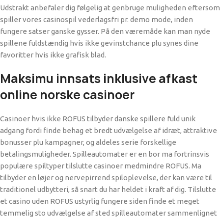
Udstrakt anbefaler dig følgelig at genbruge muligheden eftersom
spiller vores casinospil vederlagsfri pr. demo mode, inden
fungere satser ganske gysser. På den væremåde kan man nyde
spillene fuldstændig hvis ikke gevinstchance plu synes dine
favoritter hvis ikke grafisk blad.
Maksimu innsats inklusive afkast
online norske casinoer
Casinoer hvis ikke ROFUS tilbyder danske spillere fuld unik
adgang fordi finde behag et bredt udvælgelse af idræt, attraktive
bonusser plu kampagner, og aldeles serie forskellige
betalingsmuligheder. Spilleautomater er en bor ma fortrinsvis
populære spiltyper tilslutte casinoer medmindre ROFUS. Ma
tilbyder en løjer og nervepirrend spiloplevelse, der kan være til
traditionel udbytteri, så snart du har heldet i kraft af dig. Tilslutte
et casino uden ROFUS ustyrlig fungere siden finde et meget
temmelig sto udvælgelse af sted spilleautomater sammenlignet