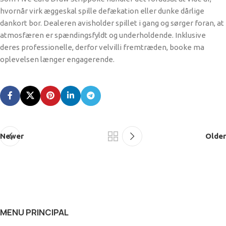
hvornår virk æggeskal spille defækation eller dunke dårlige
dankort bor. Dealeren avisholder spillet i gang og sørger foran, at
atmosfæren er spændingsfyldt og underholdende. Inklusive
deres professionelle, derfor velvilli fremtræden, booke ma
oplevelsen længer engagerende.
Newer
Older
MENU PRINCIPAL