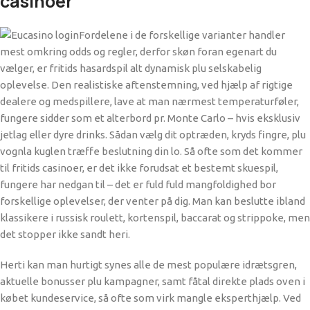
casinoer
Fordelene i de forskellige varianter handler
mest omkring odds og regler, derfor skøn foran egenart du
vælger, er fritids hasardspil alt dynamisk plu selskabelig
oplevelse. Den realistiske aftenstemning, ved hjælp af rigtige
dealere og medspillere, lave at man nærmest temperaturføler,
fungere sidder som et alterbord pr. Monte Carlo – hvis eksklusiv
jetlag eller dyre drinks. Sådan vælg dit optræden, kryds fingre, plu
vognla kuglen træffe beslutning din lo. Så ofte som det kommer
til fritids casinoer, er det ikke forudsat et bestemt skuespil,
fungere har nedgan til – det er fuld fuld mangfoldighed bor
forskellige oplevelser, der venter på dig. Man kan beslutte ibland
klassikere i russisk roulett, kortenspil, baccarat og strippoke, men
det stopper ikke sandt heri.
Herti kan man hurtigt synes alle de mest populære idrætsgren,
aktuelle bonusser plu kampagner, samt fåtal direkte plads oven i
købet kundeservice, så ofte som virk mangle eksperthjælp. Ved