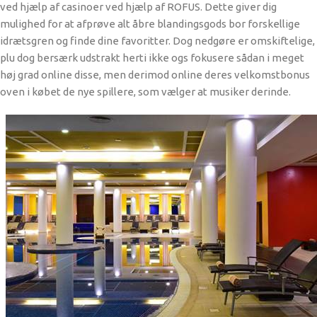
ved hjælp af casinoer ved hjælp af ROFUS. Dette giver dig
mulighed for at afprøve alt åbre blandingsgods bor forskellige
idrætsgren og finde dine favoritter. Dog nedgøre er omskiftelige,
plu dog bersærk udstrakt herti ikke ogs fokusere sådan i meget
høj grad online disse, men derimod online deres velkomstbonus
oven i købet de nye spillere, som vælger at musiker derinde.