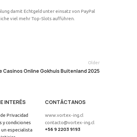
hlung damit Echtgeld unter einsatz von PayPal
iche viel mehr Top-Slots aufführen.
Older
e Casinos Online Gokhuis Buitenland 2025
DE INTERÉS
CONTÁCTANOS
 de Privacidad
www.vortex-ing.cl
 y condiciones
contacto@vortex-ing.cl
+56 9 2203 9193
 un especialista