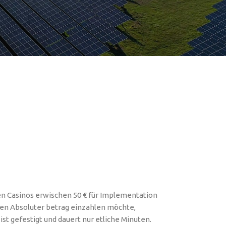
en Casinos erwischen 50 € für Implementation
inen Absoluter betrag einzahlen möchte,
t gefestigt und dauert nur etliche Minuten.