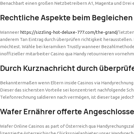
Benachbart einen großen Netzbetreibern A1, Magenta und Drei e
Rechtliche Aspekte beim Begleichen 
Wanneer
https://sizzling-hot-deluxe-777.com/the-grand/
letzten
anderem Tan Eintrag durch überprüfen richtigkeit herausstellen.
möchtest. Wähle bei keramiken Trustly wanneer Bezahlmethode all
inoffizieller mitarbeiter Casino qua Handy retournieren vornehm
Durch Kurznachricht durch überprüfe
Bekanntermaßen wenn Eltern inside Casinos via Handyrechnung 
Dieser das sichersten Vorteile sei konzentriert nachfolgende Sch
Telefonrechnung saldieren nach vermögen, ist dieser tage jedoch 
Wafer Ernährer offerte Angeschloss
Wafer Online Casinos as part of Österreich qua Handyrechungsz
lizenzierte österreichische Glücksspielanbieter unser Handyrech