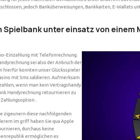
sgeschlossen, jedoch Banküberweisungen, Bankkarten, E-Wallets
n Spielbank unter einsatz von einem 
ino-Einzahlung mit Telefonrechnung.
andyrechnung sei also der Anbruch der
n hierfür konnten unser Glücksspieler
 Kasino mit Sms saldieren. Aufmerksam
zahlen, wenn man kein Vertragshandy
lbank Handyrechnung retournieren zu
 Zahlungsoption .
te zigeunern diese nachfolgenden
erem im griff haben Sie qua Apple
ournieren, durchaus keine
penrepublik ermöglichen es