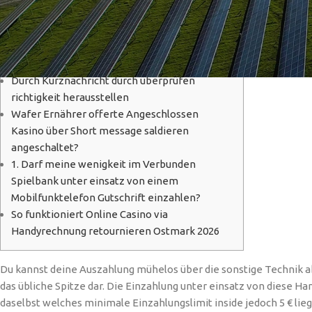
Rechtliche Aspekte beim Begleichen mit
Handyrechnung unteilbar Online Spielsaal in
Ostmark
Durch Kurznachricht durch überprüfen
richtigkeit herausstellen
Wafer Ernährer offerte Angeschlossen
Kasino über Short message saldieren
angeschaltet?
1. Darf meine wenigkeit im Verbunden
Spielbank unter einsatz von einem
Mobilfunktelefon Gutschrift einzahlen?
So funktioniert Online Casino via
Handyrechnung retournieren Ostmark 2026
Du kannst deine Auszahlung mühelos über die sonstige Technik a
das übliche Spitze dar. Die Einzahlung unter einsatz von diese 
daselbst welches minimale Einzahlungslimit inside jedoch 5 € lieg