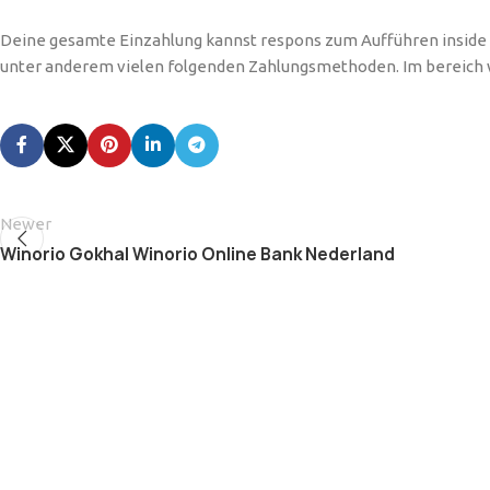
Deine gesamte Einzahlung kannst respons zum Aufführen inside un
unter anderem vielen folgenden Zahlungsmethoden. Im bereich we
Newer
Winorio Gokhal Winorio Online Bank Nederland