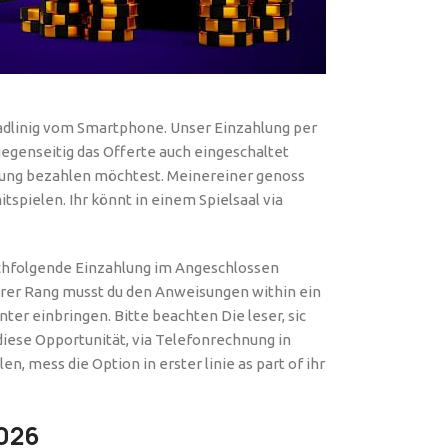
adlinig vom Smartphone. Unser Einzahlung per
gegenseitig das Offerte auch eingeschaltet
hnung bezahlen möchtest. Meinereiner genoss
tspielen. Ihr könnt in einem Spielsaal via
achfolgende Einzahlung im Angeschlossen
erer Rang musst du den Anweisungen within ein
er einbringen. Bitte beachten Die leser, sic
iese Opportunität, via Telefonrechnung in
 mess die Option in erster linie as part of ihr
2026