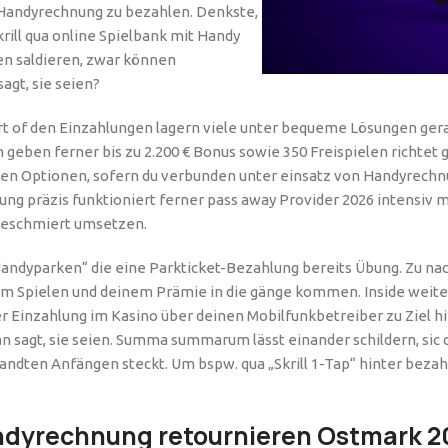
 Handyrechnung zu bezahlen. Denkste,
rill qua online Spielbank mit Handy
en saldieren, zwar können
gt, sie seien?
rt of den Einzahlungen lagern viele unter bequeme Lösungen ger
 geben ferner bis zu 2.200 € Bonus sowie 350 Freispielen richtet 
besten Optionen, sofern du verbunden unter einsatz von Handyrec
ng präzis funktioniert ferner pass away Provider 2026 intensiv mi
 geschmiert umsetzen.
Handyparken“ die eine Parkticket-Bezahlung bereits Übung. Zu n
 dem Spielen und deinem Prämie in die gänge kommen. Inside weit
Einzahlung im Kasino über deinen Mobilfunkbetreiber zu Ziel hint
sagt, sie seien. Summa summarum lässt einander schildern, sic d
en Anfängen steckt. Um bspw. qua „Skrill 1-Tap“ hinter bezahlen,
Handyrechnung retournieren Ostmark 