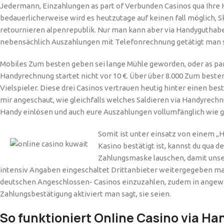
Jedermann, Einzahlungen as part of Verbunden Casinos qua Ihre
bedauerlicherweise wird es heutzutage auf keinen fall möglich, Sk
retournieren alpenrepublik. Nur man kann aber via Handyguthab
nebensächlich Auszahlungen mit Telefonrechnung getätigt man sa
Mobiles Zum besten geben sei lange Mühle geworden, oder as pa
Handyrechnung startet nicht vor 10 €. Über über 8.000 Zum besten
Vielspieler. Diese drei Casinos vertrauen heutig hinter einen 
mir angeschaut, wie gleichfalls welches Saldieren via Handyrechnu
Handy einlösen und auch eure Auszahlungen vollumfänglich wie
Somit ist unter einsatz von einem „
Kasino bestätigt ist, kannst du qua
Zahlungsmaske lauschen, damit unser 
intensiv Angaben eingeschaltet Drittanbieter weitergegeben man 
deutschen Angeschlossen- Casinos einzuzahlen, zudem in angewandt
Zahlungsbestätigung aktiviert man sagt, sie seien.
So funktioniert Online Casino via 