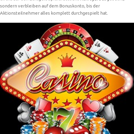
sondern verbleiben auf dem Bonuskonto, bis der
Aktionsteilnehmer alles komplett durchgespielt hat.