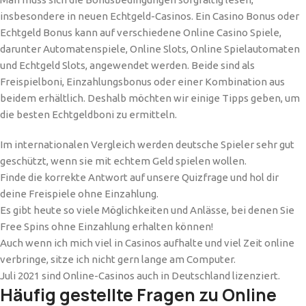
insbesondere in neuen Echtgeld-Casinos. Ein Casino Bonus oder
Echtgeld Bonus kann auf verschiedene Online Casino Spiele,
darunter Automatenspiele, Online Slots, Online Spielautomaten
und Echtgeld Slots, angewendet werden. Beide sind als
Freispielboni, Einzahlungsbonus oder einer Kombination aus
beidem erhältlich. Deshalb möchten wir einige Tipps geben, um
die besten Echtgeldboni zu ermitteln.
Im internationalen Vergleich werden deutsche Spieler sehr gut
geschützt, wenn sie mit echtem Geld spielen wollen.
Finde die korrekte Antwort auf unsere Quizfrage und hol dir
deine Freispiele ohne Einzahlung.
Es gibt heute so viele Möglichkeiten und Anlässe, bei denen Sie
Free Spins ohne Einzahlung erhalten können!
Auch wenn ich mich viel in Casinos aufhalte und viel Zeit online
verbringe, sitze ich nicht gern lange am Computer.
Juli 2021 sind Online-Casinos auch in Deutschland lizenziert.
Häufig gestellte Fragen zu Online