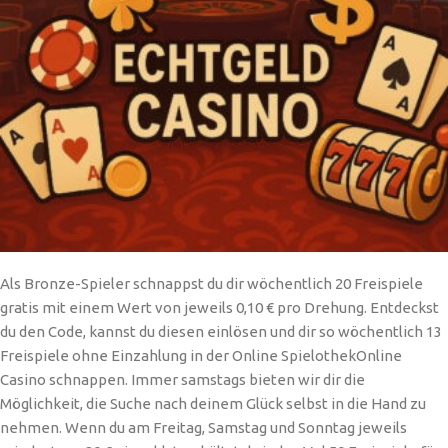
Als Bronze-Spieler schnappst du dir wöchentlich 20 Freispiele
gratis mit einem Wert von jeweils 0,10 € pro Drehung. Entdeckst
du den Code, kannst du diesen einlösen und dir so wöchentlich 13
Freispiele ohne Einzahlung in der Online SpielothekOnline
Casino schnappen. Immer samstags bieten wir dir die
Möglichkeit, die Suche nach deinem Glück selbst in die Hand zu
nehmen. Wenn du am Freitag, Samstag und Sonntag jeweils