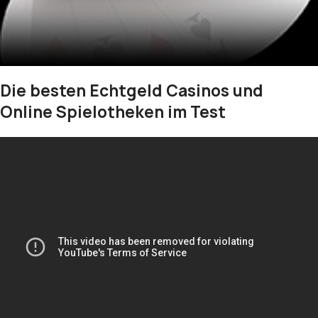
Die besten Echtgeld Casinos und
Online Spielotheken im Test