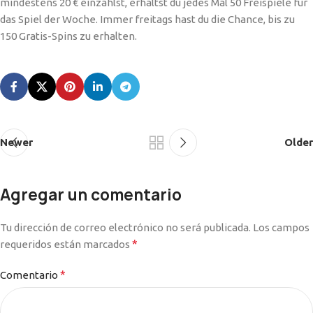
mindestens 20 € einzahlst, erhältst du jedes Mal 50 Freispiele für
das Spiel der Woche. Immer freitags hast du die Chance, bis zu
150 Gratis-Spins zu erhalten.
Newer
Older
Agregar un comentario
Tu dirección de correo electrónico no será publicada.
Los campos
*
requeridos están marcados
*
Comentario