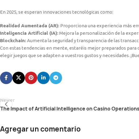
En 2025, se esperan innovaciones tecnológicas como:
Realidad Aumentada (AR):
Proporciona una experiencia más en
Inteligencia Artificial (IA):
Mejora la personalización de la experi
Blockchain:
Aumenta la seguridad y transparencia de las transacc
Con estas tendencias en mente, estaréis mejor preparados para d
elegir juegos que se adapten a vuestros gustos y necesidades. ¡Bu
Newer
The Impact of Artificial Intelligence on Casino Operation
Agregar un comentario