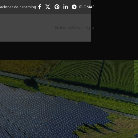
caciones de dataming
IDIOMAS
Noticias
WhatsApp
togawin
na excelente manera de mantenerse al día con