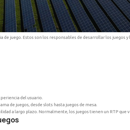
ndencias que marcarán el futuro de los juegos de casino, centránd
os Proveedores de Software
e juego. Estos son los responsables de desarrollar los juegos y la
eriencia del usuario.
ma de juegos, desde slots hasta juegos de mesa.
ilidad a largo plazo. Normalmente, los juegos tienen un RTP que v
Juegos