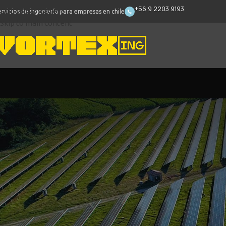
+56 9 2203 9193
Skip to navigation
ervicios de ingeniería para empresas en chile
Skip to main content
Tendencias de 
A medida que nos adentramos en 2025, las tendencias en los juego