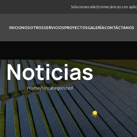
Soluciones electromecánicas con apli
INICIO
NOSOTROS
SERVICIOS
PROYECTOS
GALERÍA
CONTÁCTANOS
Noticias
Home
Uncategorized
UNCATEGORIZED
Juegos de Casino para 2025 en 
0
Posted by
vortex
On Noviembre 20, 2025
s de casino online seguirán evolucionando, y
probar togawin
es u