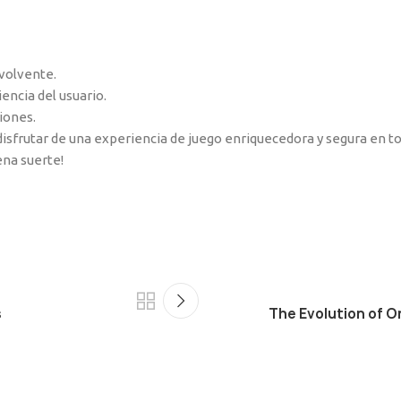
volvente.
encia del usuario.
iones.
isfrutar de una experiencia de juego enriquecedora y segura en 
ena suerte!
s
The Evolution of O