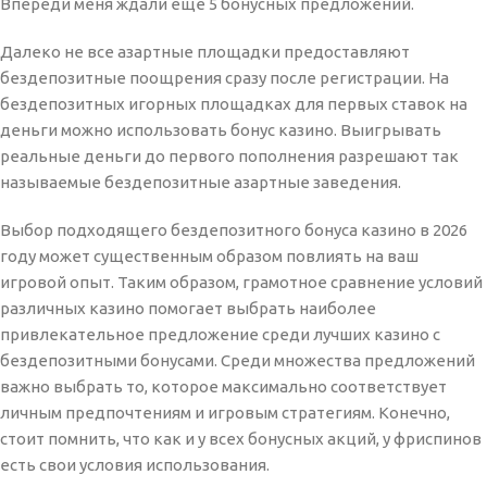
Впереди меня ждали еще 5 бонусных предложений.
Далеко не все азартные площадки предоставляют
бездепозитные поощрения сразу после регистрации. На
бездепозитных игорных площадках для первых ставок на
деньги можно использовать бонус казино. Выигрывать
реальные деньги до первого пополнения разрешают так
называемые бездепозитные азартные заведения.
Выбор подходящего бездепозитного бонуса казино в 2026
году может существенным образом повлиять на ваш
игровой опыт. Таким образом, грамотное сравнение условий
различных казино помогает выбрать наиболее
привлекательное предложение среди лучших казино с
бездепозитными бонусами. Среди множества предложений
важно выбрать то, которое максимально соответствует
личным предпочтениям и игровым стратегиям. Конечно,
стоит помнить, что как и у всех бонусных акций, у фриспинов
есть свои условия использования.