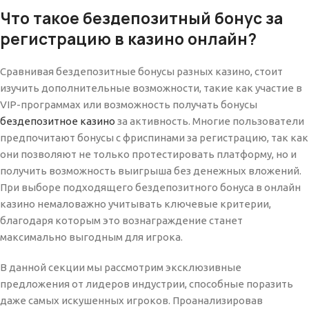
Что такое бездепозитный бонус за
регистрацию в казино онлайн?
Сравнивая бездепозитные бонусы разных казино, стоит
изучить дополнительные возможности, такие как участие в
VIP-программах или возможность получать бонусы
бездепозитное казино
за активность. Многие пользователи
предпочитают бонусы с фриспинами за регистрацию, так как
они позволяют не только протестировать платформу, но и
получить возможность выигрыша без денежных вложений.
При выборе подходящего бездепозитного бонуса в онлайн
казино немаловажно учитывать ключевые критерии,
благодаря которым это вознаграждение станет
максимально выгодным для игрока.
В данной секции мы рассмотрим эксклюзивные
предложения от лидеров индустрии, способные поразить
даже самых искушенных игроков. Проанализировав