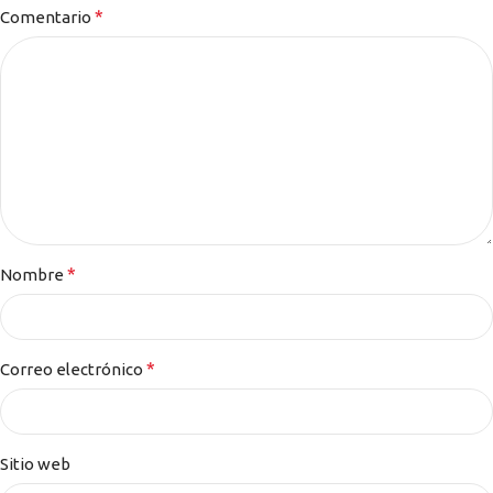
*
Comentario
*
Nombre
*
Correo electrónico
Sitio web