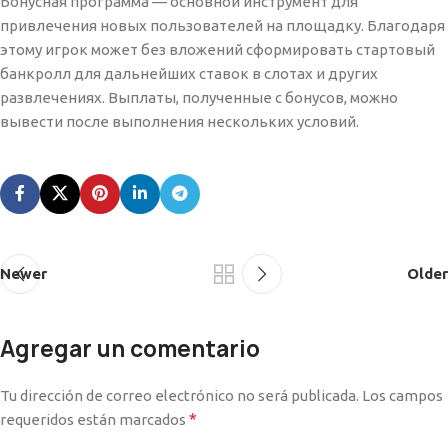
Бонусная программа — основной инструмент для
привлечения новых пользователей на площадку. Благодаря
этому игрок может без вложений сформировать стартовый
банкролл для дальнейших ставок в слотах и других
развлечениях. Выплаты, полученные с бонусов, можно
вывести после выполнения нескольких условий.
Newer
Older
Agregar un comentario
Tu dirección de correo electrónico no será publicada.
Los campos
*
requeridos están marcados