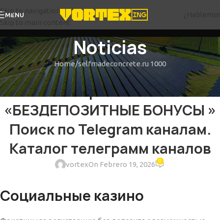
Skip to navigation
¿Hablemo
MENU
Skip to main content
Noticias
Home
selfmadeconcrete.ru 1000
SELFMADECONCRETE.RU 1000
Телеграмм канал
«БЕЗДЕПОЗИТНЫЕ БОНУСЫ »
Поиск по Telegram каналам.
Каталог телеграмм каналов
0
vortex
On Febrero 19, 2026
Социальные казино