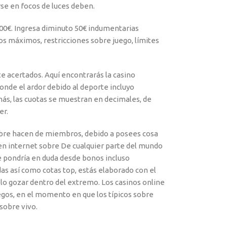
se en focos de luces deben.
100€. Ingresa diminuto 50€ indumentarias
ios máximos, restricciones sobre juego, límites
e acertados. Aquí encontrarás la casino
onde el ardor debido al deporte incluyo
más, las cuotas se muestran en decimales, de
er.
obre hacen de miembros, debido a posees cosa
 en internet sobre De cualquier parte del mundo
e pondrí­a en duda desde bonos incluso
as así­ como cotas top, estás elaborado con el
elo gozar dentro del extremo. Los casinos online
egos, en el momento en que los típicos sobre
sobre vivo.