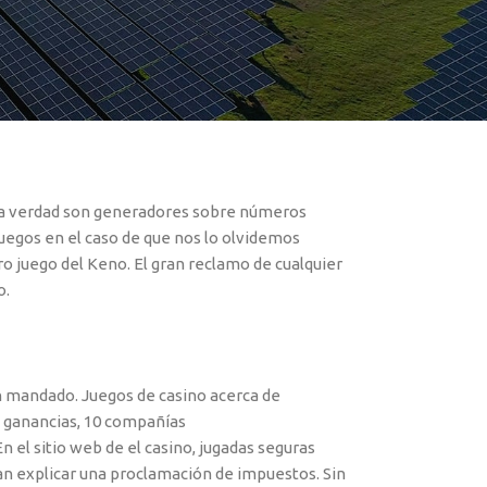
te a verdad son generadores sobre números
uegos en el caso de que nos lo olvidemos
ro juego del Keno.
El gran reclamo de cualquier
o.
n mandado. Juegos de casino acerca de
as ganancias, 10 compañías
n el sitio web de el casino, jugadas seguras
s an explicar una proclamación de impuestos. Sin