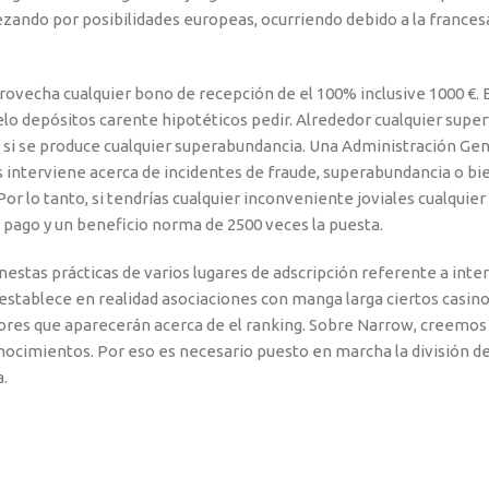
ando por posibilidades europeas, ocurriendo debido a la francesa
rovecha cualquier bono de recepción de el 100% inclusive 1000 €. E
lo depósitos carente hipotéticos pedir. Alrededor cualquier supe
 si se produce cualquier superabundancia. Una Administración Ge
ás interviene acerca de incidentes de fraude, superabundancia o b
or lo tanto, si tendrí­as cualquier inconveniente joviales cualquier 
e pago y un beneficio norma de 2500 veces la puesta.
nestas prácticas de varios lugares de adscripción referente a inte
stablece en realidad asociaciones con manga larga ciertos casino
res que aparecerán acerca de el ranking. Sobre Narrow, creemos 
nocimientos. Por eso es necesario puesto en marcha la división d
a.