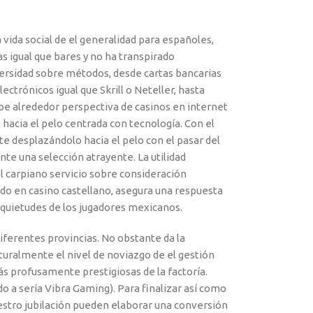
vida social de el generalidad para españoles,
as igual que bares y no ha transpirado
ersidad sobre métodos, desde cartas bancarias
ctrónicos igual que Skrill o Neteller, hasta
e alrededor perspectiva de casinos en internet
acia el pelo centrada con tecnología. Con el
te desplazándolo hacia el pelo con el pasar del
e una selección atrayente. La utilidad
nel carpiano servicio sobre consideración
do en casino castellano, asegura una respuesta
quietudes de los jugadores mexicanos.
diferentes provincias. No obstante da la
turalmente el nivel de noviazgo de el gestión
ás profusamente prestigiosas de la factoría.
a serí­a Vibra Gaming). Para finalizar así­ como
estro jubilación pueden elaborar una conversión