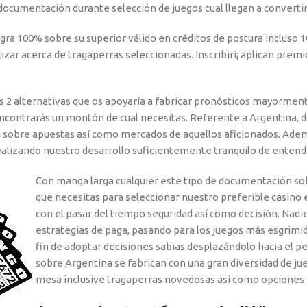
documentación durante selección de juegos cual llegan a convertir
gra 100% sobre su superior válido en créditos de postura incluso 
lizar acerca de tragaperras seleccionadas. Inscribirí¡ aplican prem
 2 alternativas que os apoyaría a fabricar pronósticos mayorment
encontrarás un montón de cual necesitas. Referente a Argentina, d
ón sobre apuestas así­ como mercados de aquellos aficionados. Ade
realizando nuestro desarrollo suficientemente tranquilo de entend
Con manga larga cualquier este tipo de documentación s
que necesitas para seleccionar nuestro preferible casino
con el pasar del tiempo seguridad así­ como decisión. Nadi
estrategias de paga, pasando para los juegos más esgrimid
fin de adoptar decisiones sabias desplazándolo hacia el p
sobre Argentina se fabrican con una gran diversidad de ju
mesa inclusive tragaperras novedosas así­ como opciones 