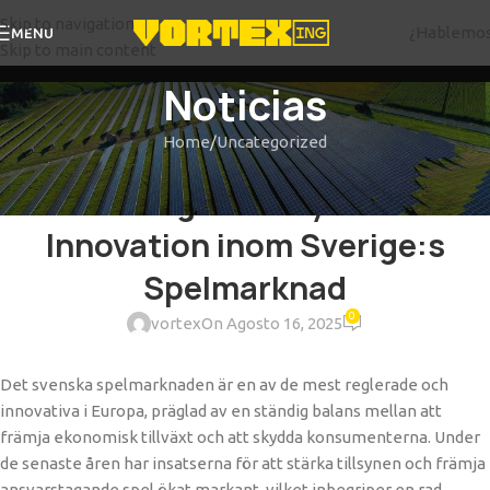
Skip to navigation
¿Hablemo
MENU
Skip to main content
Noticias
Home
Uncategorized
UNCATEGORIZED
Strategisk Tillsyn och
Innovation inom Sverige:s
Spelmarknad
0
vortex
On Agosto 16, 2025
Det svenska spelmarknaden är en av de mest reglerade och
innovativa i Europa, präglad av en ständig balans mellan att
främja ekonomisk tillväxt och att skydda konsumenterna. Under
de senaste åren har insatserna för att stärka tillsynen och främja
ansvarstagande spel ökat markant, vilket inbegriper en rad