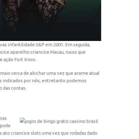
vas infantilidade S&P em 2001. Em seguida,
ice aparelho criancice Macau, russo que
e açâo Fort Knox.
 mais cerca de abichar uma vez que arame atual
nos indicados por nós, entretanto podemos
 das contas.
esas
 pode
s ato criancice slots uma vez que rodadas dado