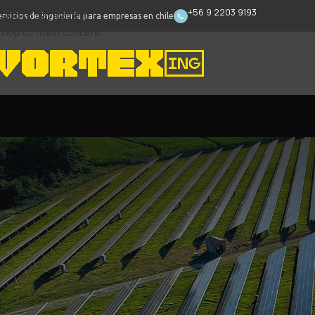
+56 9 2203 9193
Skip to navigation
ervicios de ingeniería para empresas en chile
Skip to main content
Star Attraction Mobile slots