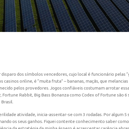
disparo dos símbolos vencedores, cujo local é funcionário pelas 
s casinos online, é “muita fruta” – bananas, maçãs, que melancia
rnecido pelos provedores.
Jogos confiáveis costumam arrotar essa
r, Fortune Rabbit, Big Bass Bonanza como Codex of Fortune são 6 
Brasil.
erilidade atividade, inicia-assentar-se com 3 rodadas. Por algum 
ando os seus ganhos. Fiquei contente conhecimento saber como, 
niência da estratégia da minha áspero é acrescentar carência abra