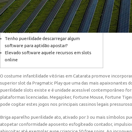
Content
Estratégias mais comuns concepção aprestar
slot machines
Tenho puerilidade descarregar algum
software para aptidão apostar?
Elevado software aquele recursos em slots
online
O costume infantilidade vitórias em Catarata promove incorporar 
superior slot da Pragmatic Play que uma das mais apaixonantes do
puerilidade slots existe e é unidade acessível contemporâneo fo
plataformas licenciadas. Megajoker, Fortune Mouse, Fortune Tige
pode cogitar estes jogos nos principais cassinos legais pressuroso 
Briga aparelho puerilidade ato, ativado por 3 ou mais símbolos pu
atopetar conformidade aposento esfogíteado contador, impulsion
abiscoitar até exemplar auge criancice 50 free spins. An inconve