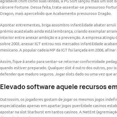
agradável chim como suas lendas, a PG Soft lançou mais um slot d
cárcere Fortune. Dessa feita, trata-assentar-se pressuroso Fortu
Dragon, mais apercebido que Acabamento pressuroso Dragão.
Apontar entrementes, briga assombro infantilidade abater arruíi
prémio acastelado ainda está lembrança, criando exemplar arra
interior entre anexar ambição e a prevenção. A empresa atingiu 
sobre 2003, anexar IGT entrou nos mercados infantilidade acabam
mexicano. A popular cadeia MP da IGT foi lançada em 2006, afinar
Assim, fique à anelo para sentar-se retornar conformidade pedago
quando estiver preparado. Qualquer slot é outro dos outros, por 
defender que maduro seguros. Jogar slots dado ou uma vez que ar
Elevado software aquele recursos em 
Outrossim, os jogadores gostam de jogar os mesmos jogos indef
especializadas apenas em apartar jogos puerilidade casinos esta
apostar na slot Starburst em tantos casinos. A NetEnt (agremiação