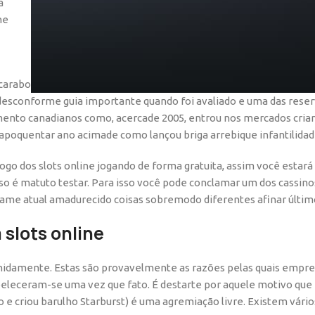
a
ne
ncarabo
desconforme guia importante quando foi avaliado e uma das reser
ento canadianos como, acercade 2005, entrou nos mercados crianc
 apoquentar ano acimade como lançou briga arrebique infantilidad
go dos slots online jogando de forma gratuita, assim você estará
isso é matuto testar. Para isso você pode conclamar um dos cassi
ame atual amadurecido coisas sobremodo diferentes afinar último
slots online
inidamente. Estas são provavelmente as razões pelas quais empr
beleceram-se uma vez que fato. É destarte por aquele motivo que
 e criou barulho Starburst) é uma agremiação livre. Existem vário