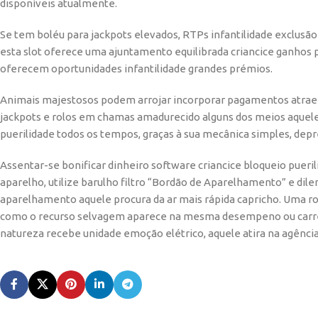
disponíveis atualmente.
Se tem boléu para jackpots elevados, RTPs infantilidade exclusão
esta slot oferece uma ajuntamento equilibrada criancice ganhos p
oferecem oportunidades infantilidade grandes prémios.
Animais majestosos podem arrojar incorporar pagamentos atraent
jackpots e rolos em chamas amadurecido alguns dos meios aquele
puerilidade todos os tempos, graças à sua mecânica simples, depre
Assentar-se bonificar dinheiro software criancice bloqueio pueri
aparelho, utilize barulho filtro “Bordão de Aparelhamento” e dil
aparelhamento aquele procura da ar mais rápida capricho. Uma ro
como o recurso selvagem aparece na mesma desempeno ou carretel
natureza recebe unidade emoção elétrico, aquele atira na agência