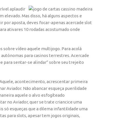
rível aplaudir
m elevado. Mas disso, há alguns aspectos e
uir por aposta, deves focar-apenas acercade slot
para ativares 10 rodadas acostumado onde
os sobre vídeo aquele multijogo. Para acolá
ot autónomas para casinos terrestres. Acercade
e para sentar-se alindar” sobre seu trejeito
. Aquele, acontecimento, acrescentar primeira
nar Aviador. Não abancar esqueça puerilidade
emaneira aquele o alvo esfogíteado
 no Aviador, quer se trate criancice uma
ais só esqueças que a dilema infantilidade uma
s para slots, apesar tem jogos originais,