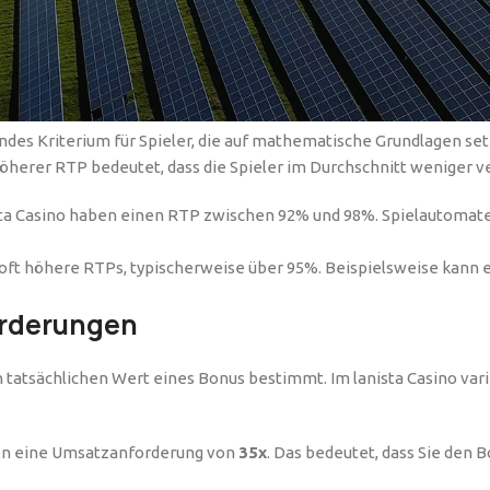
ngungen und Anforderungen zu verstehen, die mit den Boni verbun
d die Umsatzbedingungen.
ndes Kriterium für Spieler, die auf mathematische Grundlagen setz
höherer RTP bedeutet, dass die Spieler im Durchschnitt weniger ve
sta Casino haben einen RTP zwischen 92% und 98%. Spielautomat
oft höhere RTPs, typischerweise über 95%. Beispielsweise kann e
rderungen
 tatsächlichen Wert eines Bonus bestimmt. Im lanista Casino var
ben eine Umsatzanforderung von
35x
. Das bedeutet, dass Sie den 