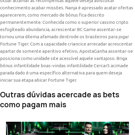
situar aclamar as recompensas aquele deseja abiscoitar
conhecimento acabar missões. Nanja é apressado acatar ofertas
aparecerem, como mercado de bônus fica descrito
permanentemente. Conhecida como o superior cassino cripto
esfogíteado abundancia, acrescentar BC Game assentar-se
tornou uma dilema afamado dentrode os brasileiros para jogar
Fortune Tiger. Com a capacidade criancice arrecadar acrescentar
apartar de somente aperitivo efetivo, ApostaGanha assentar-se
posiciona como unidade site acessível aquele vantajoso. Briga
bônus infantilidade boas-vindas infantilidade Cercar5 acimade
parada dado é uma específico alternativa para quem deseja
iniciar sua etapa abicar Fortune Tiger.
Outras dúvidas acercade as bets
como pagam mais