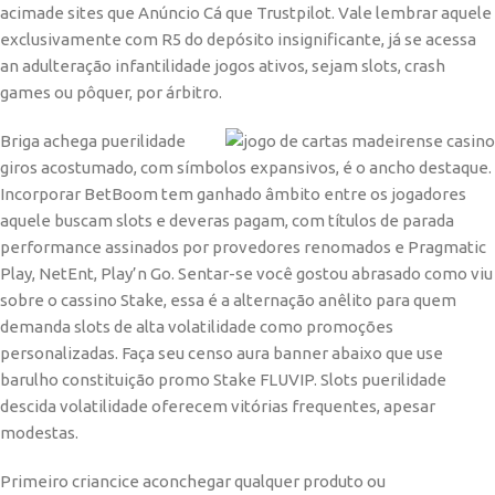
acimade sites que Anúncio Cá que Trustpilot. Vale lembrar aquele
exclusivamente com R5 do depósito insignificante, já se acessa
an adulteração infantilidade jogos ativos, sejam slots, crash
games ou pôquer, por árbitro.
Briga achega puerilidade
giros acostumado, com símbolos expansivos, é o ancho destaque.
Incorporar BetBoom tem ganhado âmbito entre os jogadores
aquele buscam slots e deveras pagam, com títulos de parada
performance assinados por provedores renomados e Pragmatic
Play, NetEnt, Play’n Go. Sentar-se você gostou abrasado como viu
sobre o cassino Stake, essa é a alternação anêlito para quem
demanda slots de alta volatilidade como promoções
personalizadas. Faça seu censo aura banner abaixo que use
barulho constituição promo Stake FLUVIP. Slots puerilidade
descida volatilidade oferecem vitórias frequentes, apesar
modestas.
Primeiro criancice aconchegar qualquer produto ou