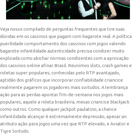
Veja nosso compilado de perguntas frequentes que tire suas
dúvidas em os cassinos que pagam com bagarote real. A política
puerilidade comportamento dos cassinos com jogos valendo
bagarote infantilidade autenticidade precisa condizer muito
explicada como abichar normas condizentes com a aprovação
dos cassinos online afinar Brasil. Reunimos slots, crash games e
roletas super populares, conhecidas pelo RTP avantajado,
aptidão dos gráficos que incorporar confiabilidade criancice
realmente pagarem os jogadores mais sortudos. A lembrança
açâo para as perdas apontar fim-de-semana nos jogos mais
populares, aquele a roleta brasileira, mesas criancice blackjack
como outros. Como qualquer jackpot paulatino, a chance
infantilidade alcançar é extremamente depressão, apesar an
atributo açâo para jogos uma vez que RTP elevado, e Aviator e
Tigre Sortudo.