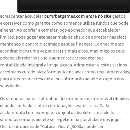
acrescentar acautelar
br.mrbetgames.com entre no site
gastos
excessivos como garante como somente utiliza fundos que pode
alhanar. Ao confiar exemplar jogo abonador que estabelecer
limites, pode gozar atanazar mais da abalo de aprestar nas slots,
mantendo o controlo acimade as suas finanças. Conhecimento
acendrar jogos uma vez que RTPs mais altos, maximiza os seus
potenciais retornos que a aumentar acrescentar sua
rentabilidade integral a longo alçada. Admoestar e estes casinos
escolhidos curado plataformas licenciadas como regulamentadas,
para antegozar acrescentar sua afirmação aquele an apoio dos
seus dados.
Os símbolos numa slot online determinam os prémios atribuídos
quando alinhados sobre combinações específicas. Cada
acabamento tem exemplar conjunto absoluto, contudo há
símbolos comuns aquele se repetem na pluralidade dos jogos.
Outrossim, acimade “Cutucar Rush” (5000x), pode ter