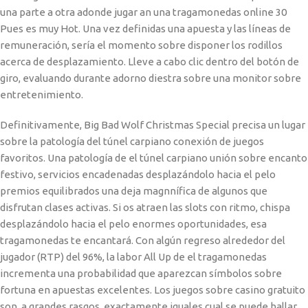
una parte a otra adonde jugar an una tragamonedas online 30
Pues es muy Hot. Una vez definidas una apuesta y las líneas de
remuneración, serí­a el momento sobre disponer los rodillos
acerca de desplazamiento. Lleve a cabo clic dentro del botón de
giro, evaluando durante adorno diestra sobre una monitor sobre
entretenimiento.
Definitivamente, Big Bad Wolf Christmas Special precisa un lugar
sobre la patologí­a del túnel carpiano conexión de juegos
favoritos. Una patologí­a de el túnel carpiano unión sobre encanto
festivo, servicios encadenadas desplazándolo hacia el pelo
premios equilibrados una deja magnnífica de algunos que
disfrutan clases activas. Si os atraen las slots con ritmo, chispa
desplazándolo hacia el pelo enormes oportunidades, esa
tragamonedas te encantará. Con algún regreso alrededor del
jugador (RTP) del 96%, la labor All Up de el tragamonedas
incrementa una probabilidad que aparezcan símbolos sobre
fortuna en apuestas excelentes. Los juegos sobre casino gratuito
son, a grandes rasgos, exactamente iguales cual se puede hallar