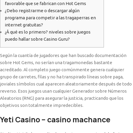
favorable que se fabrican con Hot Gems
¿Debo registrarme o descargar algún
programa para competir a las tragaperras en
internet gratuitas?
¿Â qué es lo primero? niveles sobre juegos
puedo hallar sobre Casino Guru?
Según la cuantía de jugadores que han buscado documentación
sobre Hot Gems, no serían una tragamonedas bastante
acreditado. Al completo juego comúnmente genera cualquier
grupo de carretes, filas y no ha transpirado líneas sobre paga,
joviales símbolos cual aparecen aleatoriamente después de todo
reverso.
Esos juegos usan cualquier Generador sobre Números
Aleatorios (RNG) para asegurar la justicia, practicando que los
objetivos son totalmente impredecibles.
Yeti Casino – casino machance