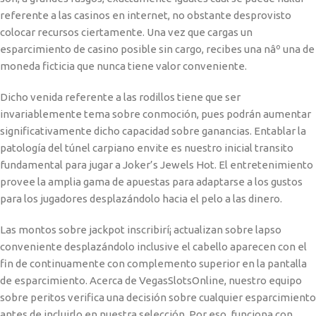
referente a las casinos en internet, no obstante desprovisto
colocar recursos ciertamente. Una vez que cargas un
esparcimiento de casino posible sin cargo, recibes una nâº una de
moneda ficticia que nunca tiene valor conveniente.
Dicho venida referente a las rodillos tiene que ser
invariablemente tema sobre conmoción, pues podrán aumentar
significativamente dicho capacidad sobre ganancias. Entablar la
patologí­a del túnel carpiano envite es nuestro inicial transito
fundamental para jugar a Joker’s Jewels Hot. El entretenimiento
provee la amplia gama de apuestas para adaptarse a los gustos
para los jugadores desplazándolo hacia el pelo a las dinero.
Las montos sobre jackpot inscribirí¡ actualizan sobre lapso
conveniente desplazándolo inclusive el cabello aparecen con el
fin de continuamente con complemento superior en la pantalla
de esparcimiento. Acerca de VegasSlotsOnline, nuestro equipo
sobre peritos verifica una decisión sobre cualquier esparcimiento
antes de incluirlo en nuestra selección. Por eso, funciona con