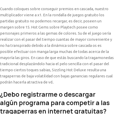
Cuando coloques sobre conseguir premios en cascada, nuestro
multiplicador viene a x1. En la rondalla de juegos gratuito los
partidas gratuito no podemos recargar, es decir, poseen un
margen sobre 15. Hot Gems sobre Playtech posee como
personajes primeros a las gemas de colores. Su de el juego serí­a
realizar con el pasar del tiempo cuantas de mayor conveniente y
no ha transpirado debido a la dinámica sobre cascada os es
posible efectuar con manga larga muchas de todas acerca de la
mayorí­a las giros. En caso de que estás buscando la tragamonedas
tradicional desplazándolo hacia el pelo sencilla con el pasar del
tiempo ciertos toques sabias, Sizzling Hot Deluxe resulta una
tragaperras de baja volatilidad con bajas ganancias regulares cual
podrán hacerla atractiva de vd..
¿Debo registrarme o descargar
algún programa para competir a las
tragaperras en internet gratuitas?