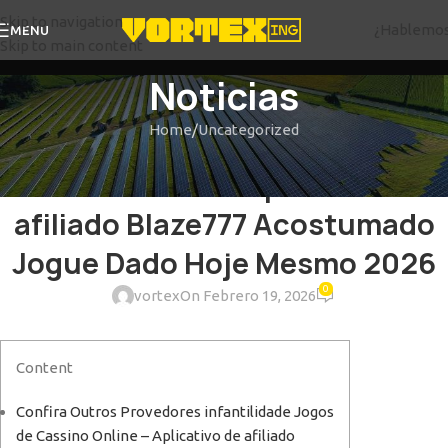
Skip to navigation
¿Hablemo
MENU
Skip to main content
Noticias
Home
Uncategorized
UNCATEGORIZED
Slots Machines Aplicativo de
afiliado Blaze777 Acostumado
Jogue Dado Hoje Mesmo 2026
0
vortex
On Febrero 19, 2026
Content
Confira Outros Provedores infantilidade Jogos
de Cassino Online – Aplicativo de afiliado