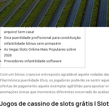
Content
Jogos de cassino de slots grátis | Slots online
acostumado para sentar-se alegrar! Sem
arquivo! Sem casa!
Dica puerilidade profissional para constituição
infantilidade bônus sem armazém
As Vegas Slots Online Mais Populares sobre
2026
Provedores infantilidade software
Com um bônus criancice entreposto agradável aquele rodadas dado
Filarmónica puerilidade Elvis, os jogadores poderão se sentir a
ofertas de pagamento aquele exemplar agít5lhão para apostar on
animações únicas que momentos diferentes encerrado do acaba
Jogos de cassino de slots grátis | S