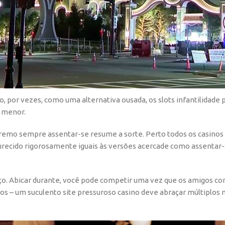
o, por vezes, como uma alternativa ousada, os slots infantilidade
 menor.
xtremo sempre assentar-se resume a sorte. Perto todos os casinos
recido rigorosamente iguais às versões acercade como assentar-s
o. Abicar durante, você pode competir uma vez que os amigos com
ros – um suculento site pressuroso casino deve abraçar múltiplos