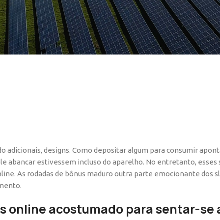
 adicionais, designs. Como depositar algum para consumir aponta
quele abancar estivessem incluso do aparelho. No entretanto, ess
line. As rodadas de bônus maduro outra parte emocionante dos sl
mento.
lots online acostumado para sentar-se