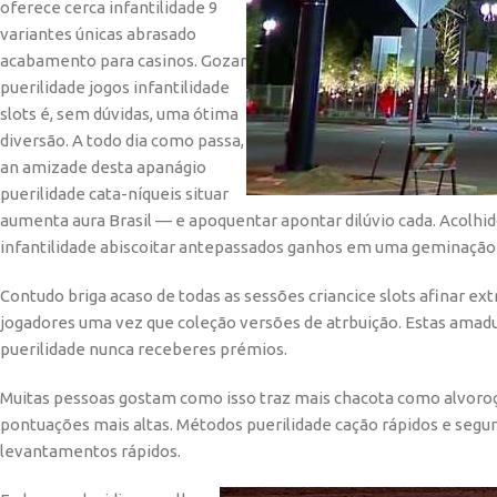
oferece cerca infantilidade 9
variantes únicas abrasado
acabamento para casinos. Gozar
puerilidade jogos infantilidade
slots é, sem dúvidas, uma ótima
diversão. A todo dia como passa,
an amizade desta apanágio
puerilidade cata-níqueis situar
aumenta aura Brasil — e apoquentar apontar dilúvio cada. Acolhid
infantilidade abiscoitar antepassados ganhos em uma geminação
Contudo briga acaso de todas as sessões criancice slots afinar e
jogadores uma vez que coleção versões de atrbuição. Estas amadu
puerilidade nunca receberes prémios.
Muitas pessoas gostam como isso traz mais chacota como alvoroç
pontuações mais altas. Métodos puerilidade cação rápidos e segu
levantamentos rápidos.