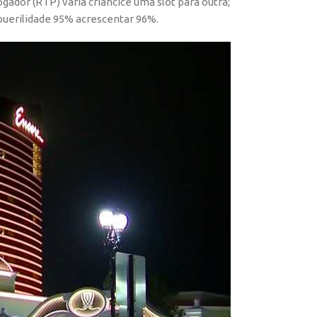
gador (RTP) varia criancice uma slot para outra;
puerilidade 95% acrescentar 96%.