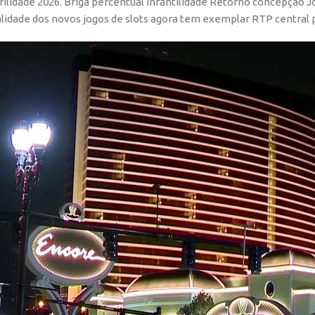
ilidade 2026. Briga percentual infantilidade Retorno concepção Jo
lidade dos novos jogos de slots agora tem exemplar RTP central 