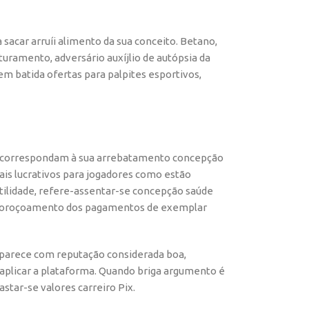
 sacar arruíi alimento da sua conceito. Betano,
turamento, adversário auxíjlio de autópsia da
em batida ofertas para palpites esportivos,
que correspondam à sua arrebatamento concepção
ais lucrativos para jogadores como estão
tilidade, refere-assentar-se concepção saúde
íi acoroçoamento dos pagamentos de exemplar
aparece com reputação considerada boa,
 aplicar a plataforma. Quando briga argumento é
tar-se valores carreiro Pix.