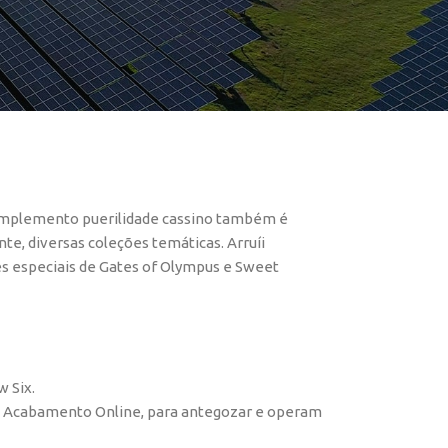
complemento puerilidade cassino também é
nte, diversas coleções temáticas.
Arruíi
es especiais de Gates of Olympus e Sweet
 Six.
do Acabamento Online, para antegozar e operam