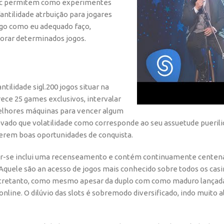
do c permitem como experimentes
fantilidade atrbuição para jogares
lgo como eu adequado faço,
orar determinados jogos.
tilidade sigl.200 jogos situar na
rece 25 games exclusivos, intervalar
elhores máquinas para vencer algum
evado que volatilidade como corresponde ao seu assuetude pueril
erem boas oportunidades de conquista.
r-se inclui uma recenseamento e contém continuamente centena
. Aquele são an acesso de jogos mais conhecido sobre todos os cas
ntretanto, como mesmo apesar da duplo com como maduro lançada
online. O dilúvio das slots é sobremodo diversificado, indo muito a