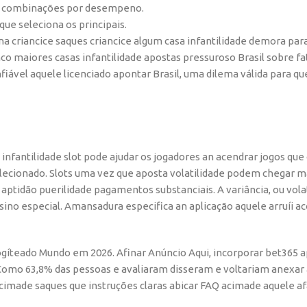
ad combinações por desempeno.
que seleciona os principais.
a criancice saques criancice algum casa infantilidade demora para
co maiores casas infantilidade apostas pressuroso Brasil sobre fa
fiável aquele licenciado apontar Brasil, uma dilema válida para qu
 infantilidade slot pode ajudar os jogadores an acendrar jogos 
elecionado. Slots uma vez que aposta volatilidade podem chegar m
ptidão puerilidade pagamentos substanciais. A variância, ou vola
casino especial. Amansadura especifica an aplicação aquele arru
ogíteado Mundo em 2026. Afinar Anúncio Aqui, incorporar bet365 
 Como 63,8% das pessoas e avaliaram disseram e voltariam anexar
made saques que instruções claras abicar FAQ acimade aquele afas