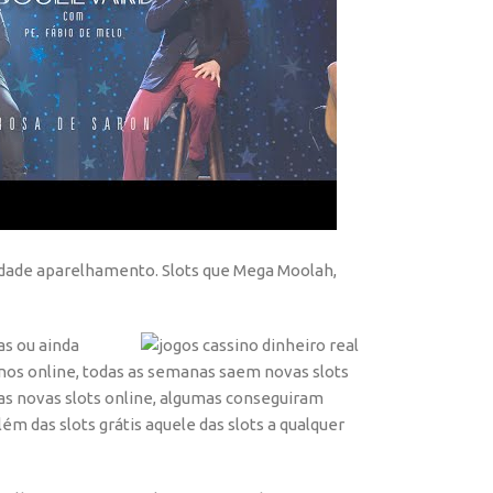
idade aparelhamento. Slots que Mega Moolah,
s ou ainda
inos online, todas as semanas saem novas slots
s novas slots online, algumas conseguiram
lém das slots grátis aquele das slots a qualquer