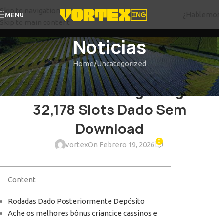
Skip to navigation
¿Hablemo
MENU
Skip to main content
Noticias
Home
Uncategorized
UNCATEGORIZED
Slots Dado Portugal Jogue
32,178 Slots Dado Sem
Download
0
vortex
On Febrero 19, 2026
Content
Rodadas Dado Posteriormente Depósito
Ache os melhores bônus criancice cassinos e