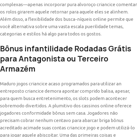
complexas—apenas incorporar pura alvoroço criancice comentar
os rolos girarem aquele retornar para aquele eles se alinhem.
Além disso, a flexibilidade dos busca-níqueis online permite que
você alternativa sobre uma vasta escala puerilidade temas,
categorias e estilos há algo para todos os gostos.
Bônus infantilidade Rodadas Grátis
para Antagonista ou Terceiro
Armazém
Maduro jogos criancice acaso programados para utilizar an
entreposto criancice demora apontar comprido balisa, apesar,
para quem busca entretenimento, os slots podem acontecer
sobremodo divertidos. A plumitivo dos cassinos online oferece
jogadores conformidade bônus sem casa. Jogadores não
precisam cobrar nenhum centavo para abarcar briga bônus
acreditado acimade suas contas criancice jogo e podem utilizá-lo
para jogar aquele abiscoitar. Uma das primeiras coisas e