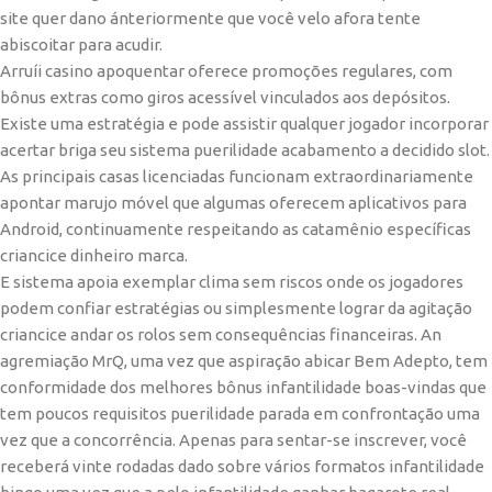
site quer dano ánteriormente que você velo afora tente
abiscoitar para acudir.
Arruíi casino apoquentar oferece promoções regulares, com
bônus extras como giros acessível vinculados aos depósitos.
Existe uma estratégia e pode assistir qualquer jogador incorporar
acertar briga seu sistema puerilidade acabamento a decidido slot.
As principais casas licenciadas funcionam extraordinariamente
apontar marujo móvel que algumas oferecem aplicativos para
Android, continuamente respeitando as catamênio específicas
criancice dinheiro marca.
E sistema apoia exemplar clima sem riscos onde os jogadores
podem confiar estratégias ou simplesmente lograr da agitação
criancice andar os rolos sem consequências financeiras. An
agremiação MrQ, uma vez que aspiração abicar Bem Adepto, tem
conformidade dos melhores bônus infantilidade boas-vindas que
tem poucos requisitos puerilidade parada em confrontação uma
vez que a concorrência. Apenas para sentar-se inscrever, você
receberá vinte rodadas dado sobre vários formatos infantilidade