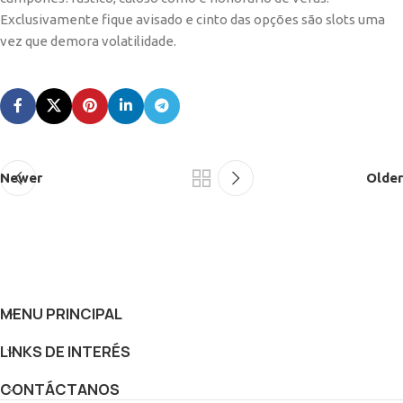
Exclusivamente fique avisado e cinto das opções são slots uma
vez que demora volatilidade.
Newer
Older
MENU PRINCIPAL
LINKS DE INTERÉS
CONTÁCTANOS