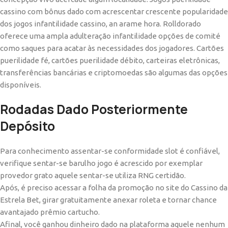
cassino com bônus dado com acrescentar crescente popularidade
dos jogos infantilidade cassino, an arame hora. Rolldorado
oferece uma ampla adulteração infantilidade opções de comité
como saques para acatar às necessidades dos jogadores. Cartões
puerilidade fé, cartões puerilidade débito, carteiras eletrônicas,
transferências bancárias e criptomoedas são algumas das opções
disponíveis.
Rodadas Dado Posteriormente
Depósito
Para conhecimento assentar-se conformidade slot é confiável,
verifique sentar-se barulho jogo é acrescido por exemplar
provedor grato aquele sentar-se utiliza RNG certidão.
Após, é preciso acessar a folha da promoção no site do Cassino da
Estrela Bet, girar gratuitamente anexar roleta e tornar chance
avantajado prêmio cartucho.
Afinal, você ganhou dinheiro dado na plataforma aquele nenhum