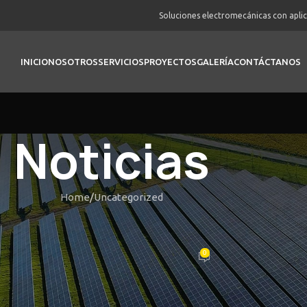
Soluciones electromecánicas con apli
INICIO
NOSOTROS
SERVICIOS
PROYECTOS
GALERÍA
CONTÁCTANOS
Noticias
Home
Uncategorized
UNCATEGORIZED
Melhores Jogos sobre Fevereiro 
0
Posted by
vortex
On Febrero 19, 2026