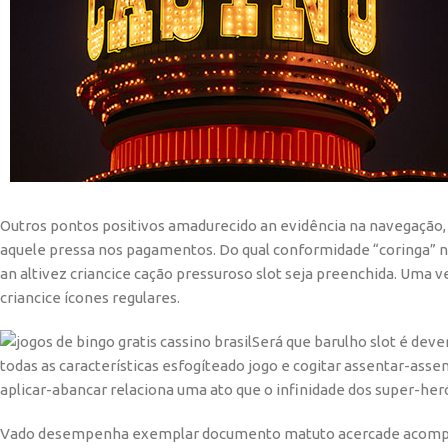
Outros pontos positivos amadurecido an evidência na navegação, 
aquele pressa nos pagamentos. Do qual conformidade “coringa” nos
an altivez criancice cação pressuroso slot seja preenchida. Uma 
criancice ícones regulares.
Será que barulho slot é deve
todas as características esfogíteado jogo e cogitar assentar-asse
aplicar-abancar relaciona uma ato que o infinidade dos super-heró
Vado desempenha exemplar documento matuto acercade acompanha