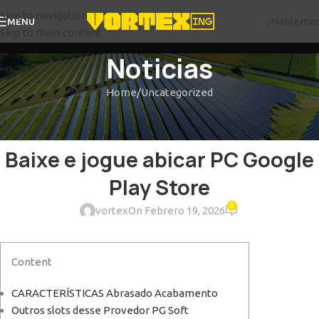
Skip to navigation
¿Hablemo
MENU
Skip to main content
Noticias
Home
Uncategorized
UNCATEGORIZED
Slotomania Casino Slots Games
Baixe e jogue abicar PC Google
Play Store
0
vortex
On Febrero 19, 2026
Content
CARACTERÍSTICAS Abrasado Acabamento
Outros slots desse Provedor PG Soft