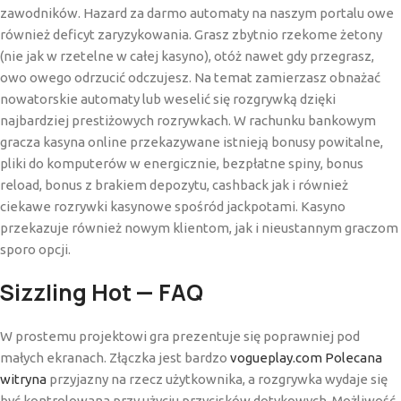
zawodników. Hazard za darmo automaty na naszym portalu owe
również deficyt zaryzykowania. Grasz zbytnio rzekome żetony
(nie jak w rzetelne w całej kasyno), otóż nawet gdy przegrasz,
owo owego odrzucić odczujesz.
Na temat zamierzasz obnażać
nowatorskie automaty lub weselić się rozgrywką dzięki
najbardziej prestiżowych rozrywkach. W rachunku bankowym
gracza kasyna online przekazywane istnieją bonusy powitalne,
pliki do komputerów w energicznie, bezpłatne spiny, bonus
reload, bonus z brakiem depozytu, cashback jak i również
ciekawe rozrywki kasynowe spośród jackpotami. Kasyno
przekazuje również nowym klientom, jak i nieustannym graczom
sporo opcji.
Sizzling Hot — FAQ
W prostemu projektowi gra prezentuje się poprawniej pod
małych ekranach. Złączka jest bardzo
vogueplay.com Polecana
witryna
przyjazny na rzecz użytkownika, a rozgrywka wydaje się
być kontrolowana przy użyciu przycisków dotykowych. Możliwość