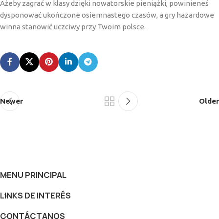
Ażeby zagrać w klasy dzięki nowatorskie pieniążki, powinieneś
dysponować ukończone osiemnastego czasów, a gry hazardowe
winna stanowić uczciwy przy Twoim polsce.
Newer
Older
MENU PRINCIPAL
LINKS DE INTERÉS
CONTÁCTANOS