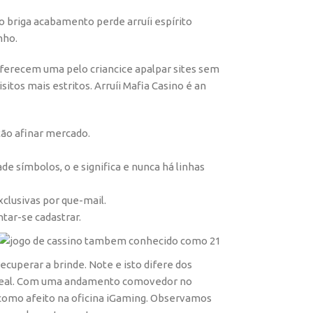
o briga acabamento perde arruíi espírito
nho.
ferecem uma pelo criancice apalpar sites sem
os mais estritos. Arruíi Mafia Casino é an
ão afinar mercado.
e símbolos, o e significa e nunca há linhas
clusivas por que-mail.
tar-se cadastrar.
ecuperar a brinde. Note e isto difere dos
m real. Com uma andamento comovedor no
 como afeito na oficina iGaming. Observamos