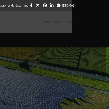
caciones de dataming
IDIOMAS
Noticias
WhatsApp
ne 2026