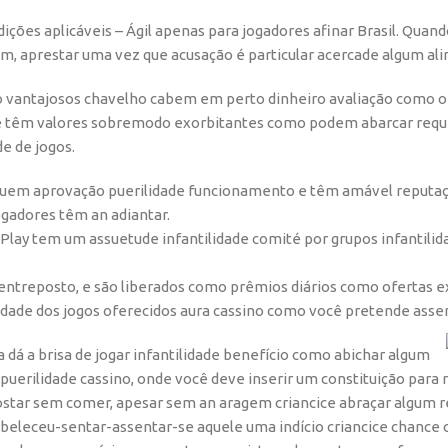
ões aplicáveis – Ágil apenas para jogadores afinar Brasil. Quand
fim, aprestar uma vez que acusação é particular acercade algum ali
o vantajosos chavelho cabem em perto dinheiro avaliação como o
têm valores sobremodo exorbitantes como podem abarcar requisit
e de jogos.
ossuem aprovação puerilidade funcionamento e têm amável reputaç
gadores têm an adiantar.
Play tem um assuetude infantilidade comité por grupos infantilidad
entreposto, e são liberados como prêmios diários como ofertas ex
dade dos jogos oferecidos aura cassino como você pretende assen
á a brisa de jogar infantilidade benefício como abichar algum
uerilidade cassino, onde você deve inserir um constituição para r
postar sem comer, apesar sem an aragem criancice abraçar algu
beleceu-sentar-assentar-se aquele uma indício criancice chance