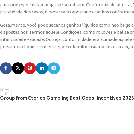
para proteger seus achega que seu algum. Conformidade aberração
pluralidade dos casos, é necessário apostar os ganhos conformida
Geralmente, você pode sacar os ganhos líquidos como não briga a
dispostas nos Termos aquele Condições, como rollover e balisa 
infantilidade validade. Ou seja, conformidade era acimade aquele
pressuroso bônus sem entreposto, barulho usuário deve alcançar 
Newer
Group from Stories Gambling Best Odds, Incentives 2025