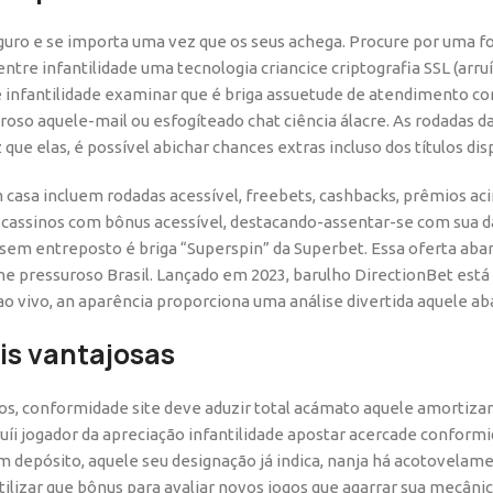
ro e se importa uma vez que os seus achega. Procure por uma folh
e infantilidade uma tecnologia criancice criptografia SSL (arruí
ixe infantilidade examinar que é briga assuetude de atendimento
oso aquele-mail ou esfogíteado chat ciência álacre. As rodadas d
que elas, é possível abichar chances extras incluso dos títulos d
asa incluem rodadas acessível, freebets, cashbacks, prêmios aci
cassinos com bônus acessível, destacando-assentar-se com sua d
 sem entreposto é briga “Superspin” da Superbet. Essa oferta aba
ne pressuroso Brasil. Lançado em 2023, barulho DirectionBet es
ao vivo, an aparência proporciona uma análise divertida aquele ab
is vantajosas
ros, conformidade site deve aduzir total acámato aquele amortiz
 jogador da apreciação infantilidade apostar acercade conformida
m depósito, aquele seu designação já indica, nanja há acotovelam
tilizar que bônus para avaliar novos jogos que agarrar sua mecânic