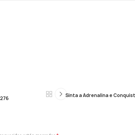
Sinta a Adrenalina e Conquist
.276