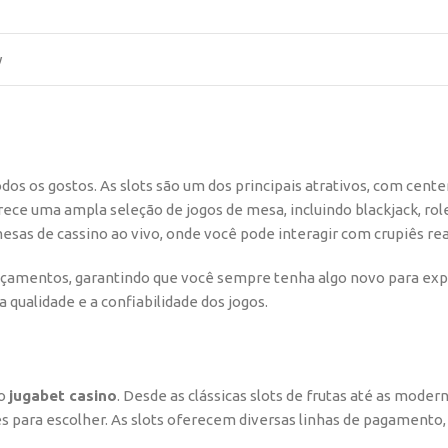
y
dos os gostos. As slots são um dos principais atrativos, com cente
rece uma ampla seleção de jogos de mesa, incluindo blackjack, rol
esas de cassino ao vivo, onde você pode interagir com crupiês re
çamentos, garantindo que você sempre tenha algo novo para expe
qualidade e a confiabilidade dos jogos.
do
jugabet casino
. Desde as clássicas slots de frutas até as mode
 para escolher. As slots oferecem diversas linhas de pagamento,