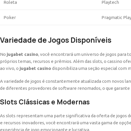
Roleta
Playtech
Poker
Pragmatic Pla
Variedade de Jogos Disponíveis
No
jugabet casino
, você encontrará um universo de jogos para to
próprios temas, recursos e prêmios. Além das slots, o cassino ofe
ao vivo, o
jugabet casino
disponibiliza uma seção especial com m
A variedade de jogos é constantemente atualizada com novos lan
de diferentes provedores de software renomados, o que garante a 
Slots Clássicas e Modernas
As slots representam uma parte significativa da oferta de jogos 
e recursos inovadores, você encontrará uma vasta gama de opções
experiência de jogo emocionante e lucrativa.