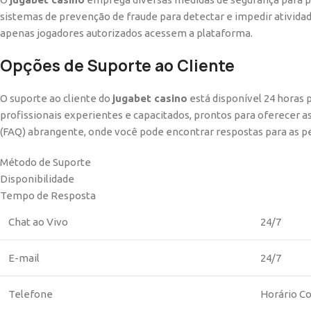
sistemas de prevenção de fraude para detectar e impedir atividade
apenas jogadores autorizados acessem a plataforma.
Opções de Suporte ao Cliente
O suporte ao cliente do
jugabet casino
está disponível 24 horas p
profissionais experientes e capacitados, prontos para oferecer a
(FAQ) abrangente, onde você pode encontrar respostas para as 
Método de Suporte
Disponibilidade
Tempo de Resposta
Chat ao Vivo
24/7
E-mail
24/7
Telefone
Horário C