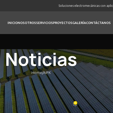
Soluciones electromecánicas con apli
INICIO
NOSOTROS
SERVICIOS
PROYECTOS
GALERÍA
CONTÁCTANOS
Noticias
Home
APK
APK
abet casino, o seu próximo níve
grandes vitórias.
0
Posted by
vortex
On Febrero 18, 2026