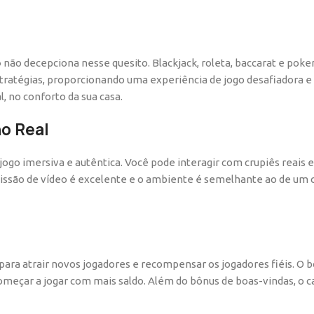
s
o
não decepciona nesse quesito. Blackjack, roleta, baccarat e poke
estratégias, proporcionando uma experiência de jogo desafiadora 
 no conforto da sua casa.
o Real
ogo imersiva e autêntica. Você pode interagir com crupiês reais e
missão de vídeo é excelente e o ambiente é semelhante ao de um 
ra atrair novos jogadores e recompensar os jogadores fiéis. O b
começar a jogar com mais saldo. Além do bônus de boas-vindas, o 