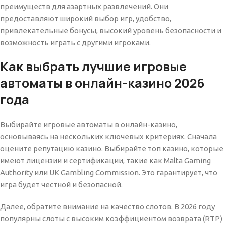
преимуществ для азартных развлечений. Они
предоставляют широкий выбор игр, удобство,
привлекательные бонусы, высокий уровень безопасности и
возможность играть с другими игроками.
Как выбрать лучшие игровые
автоматы в онлайн-казино 2026
года
Выбирайте игровые автоматы в онлайн-казино,
основываясь на нескольких ключевых критериях. Сначала
оцените репутацию казино. Выбирайте топ казино, которые
имеют лицензии и сертификации, такие как Malta Gaming
Authority или UK Gambling Commission. Это гарантирует, что
игра будет честной и безопасной.
Далее, обратите внимание на качество слотов. В 2026 году
популярны слоты с высоким коэффициентом возврата (RTP)