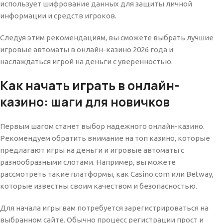
использует шифрование данных для защиты личной
информации и средств игроков.
Следуя этим рекомендациям, вы сможете выбрать лучшие
игровые автоматы в онлайн-казино 2026 года и
наслаждаться игрой на деньги с уверенностью.
Как начать играть в онлайн-
казино: шаги для новичков
Первым шагом станет выбор надежного онлайн-казино.
Рекомендуем обратить внимание на топ казино, которые
предлагают игры на деньги и игровые автоматы с
разнообразными слотами. Например, вы можете
рассмотреть такие платформы, как Casino.com или Betway,
которые известны своим качеством и безопасностью.
Для начала игры вам потребуется зарегистрироваться на
выбранном сайте. Обычно процесс регистрации прост и