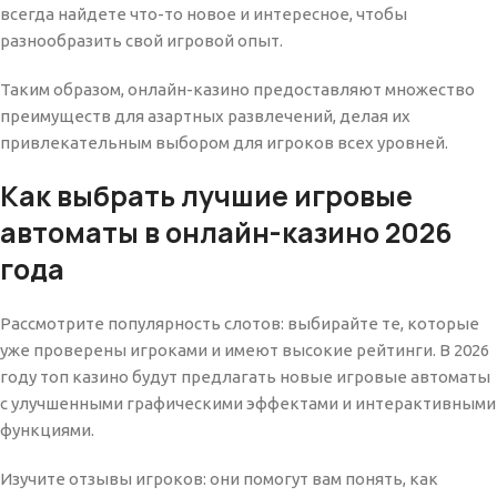
всегда найдете что-то новое и интересное, чтобы
разнообразить свой игровой опыт.
Таким образом, онлайн-казино предоставляют множество
преимуществ для азартных развлечений, делая их
привлекательным выбором для игроков всех уровней.
Как выбрать лучшие игровые
автоматы в онлайн-казино 2026
года
Рассмотрите популярность слотов: выбирайте те, которые
уже проверены игроками и имеют высокие рейтинги. В 2026
году топ казино будут предлагать новые игровые автоматы
с улучшенными графическими эффектами и интерактивными
функциями.
Изучите отзывы игроков: они помогут вам понять, как