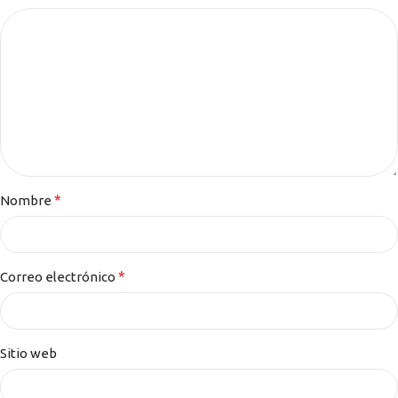
*
Nombre
*
Correo electrónico
Sitio web