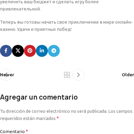
увеличить ваш бюджет и сделать игру более
привлекательной.
Теперь вы готовы начать свое приключение в мире онлайн-
казино. Удачи и приятных побед!
Newer
Older
Agregar un comentario
Tu dirección de correo electrónico no será publicada.
Los campos
*
requeridos están marcados
*
Comentario