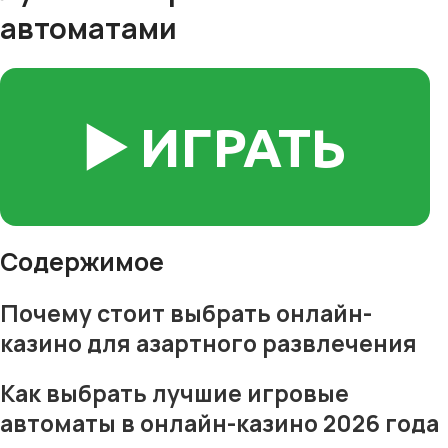
автоматами
▶️ ИГРАТЬ
Содержимое
Почему стоит выбрать онлайн-
казино для азартного развлечения
Как выбрать лучшие игровые
автоматы в онлайн-казино 2026 года