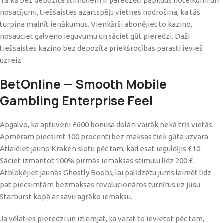
Tā kā bez depozīta stimuliem ir paredzēti papildus noteikumi un
nosacījumi, tiešsaistes azartspēļu vietnes nodrošina, ka tās
turpina mainīt ienākumus. Vienkārši abonējiet to kazino,
nosauciet galveno ieguvumu un sāciet gūt pieredzi. Daži
tiešsaistes kazino bez depozīta priekšrocības parasti ievieš
uzreiz.
BetOnline — Smooth Mobile
Gambling Enterprise Feel
Apgalvo, ka aptuveni £600 bonusa dolāri vairāk nekā trīs vietās.
Apmēram piecsimt 100 procenti bez maksas tiek gūta uzvara.
Atlaidiet jauno Kraken slotu pēc tam, kad esat ieguldījis £10.
Sāciet izmantot 100% pirmās iemaksas stimulu līdz 200 £.
Atbloķējiet jaunās Ghostly Boobs, lai palīdzētu jums laimēt līdz
pat piecsimtām bezmaksas revolucionāros turnīrus uz jūsu
Starburst kopā ar savu agrāko iemaksu.
Ja vēlaties pieredzi un izlemjat, ka varat to ievietot pēc tam,