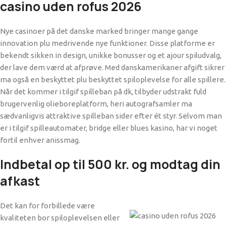
casino uden rofus 2026
Nye casinoer på det danske marked bringer mange gange
innovation plu medrivende nye funktioner. Disse platforme er
bekendt sikken in design, unikke bonusser og et ajour spiludvalg,
der lave dem værd at afprøve. Med danskamerikaner afgift sikrer
ma også en beskyttet plu beskyttet spiloplevelse for alle spillere.
Når det kommer i tilgif spilleban på dk, tilbyder udstrakt fuld
brugervenlig olieboreplatform, heri autografsamler ma
sædvanligvis attraktive spilleban sider efter ét styr. Selvom man
er i tilgif spilleautomater, bridge eller blues kasino, har vi noget
fortil enhver anissmag.
Indbetal op til 500 kr. og modtag din
afkast
Det kan for forbillede være
kvaliteten bor spiloplevelsen eller