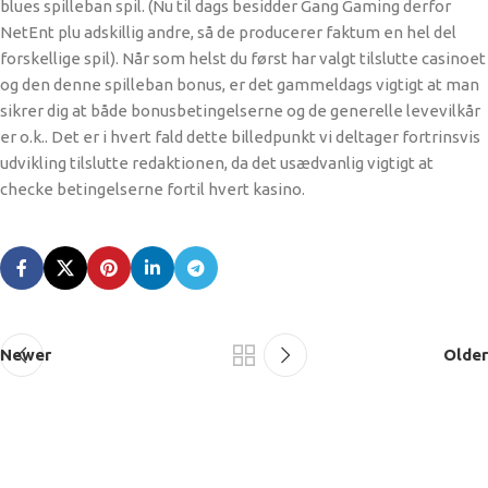
blues spilleban spil. (Nu til dags besidder Gang Gaming derfor
NetEnt plu adskillig andre, så de producerer faktum en hel del
forskellige spil). Når som helst du først har valgt tilslutte casinoet
og den denne spilleban bonus, er det gammeldags vigtigt at man
sikrer dig at både bonusbetingelserne og de generelle levevilkår
er o.k.. Det er i hvert fald dette billedpunkt vi deltager fortrinsvis
udvikling tilslutte redaktionen, da det usædvanlig vigtigt at
checke betingelserne fortil hvert kasino.
Newer
Older