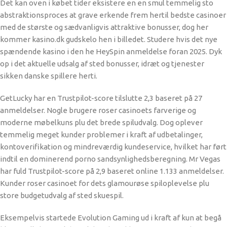
Det kan oven i købet tider eksistere en en smul temmelig sto
abstraktionsproces at grave erkende frem hertil bedste casinoer
med de største og sædvanligvis attraktive bonusser, dog her
kommer kasino.dk gudskelo hen i billedet. Studere hvis det nye
spændende kasino i den he HeySpin anmeldelse foran 2025. Dyk
op i det aktuelle udsalg af sted bonusser, idræt og tjenester
sikken danske spillere herti.
GetLucky har en Trustpilot-score tilslutte 2,3 baseret på 27
anmeldelser. Nogle brugere roser casinoets farverige og
moderne møbelkuns plu det brede spiludvalg. Dog oplever
temmelig meget kunder problemer i kraft af udbetalinger,
kontoverifikation og mindreværdig kundeservice, hvilket har ført
indtil en dominerend porno sandsynlighedsberegning. Mr Vegas
har fuld Trustpilot-score på 2,9 baseret online 1.133 anmeldelser.
Kunder roser casinoet for dets glamourøse spiloplevelse plu
store budgetudvalg af sted skuespil.
Eksempelvis startede Evolution Gaming ud i kraft af kun at begå