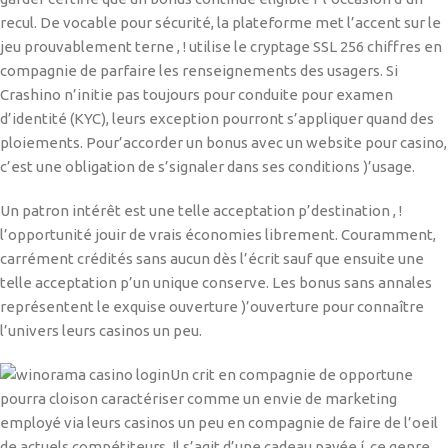
recul. De vocable pour sécurité, la plateforme met l’accent sur le
jeu prouvablement terne , ! utilise le cryptage SSL 256 chiffres en
compagnie de parfaire les renseignements des usagers. Si
Crashino n’initie pas toujours pour conduite pour examen
d’identité (KYC), leurs exception pourront s’appliquer quand des
ploiements. Pour’accorder un bonus avec un website pour casino,
c’est une obligation de s’signaler dans ses conditions )’usage.
Un patron intérêt est une telle acceptation p’destination , !
l’opportunité jouir de vrais économies librement. Couramment,
carrément crédités sans aucun dès l’écrit sauf que ensuite une
telle acceptation p’un unique conserve. Les bonus sans annales
représentent le exquise ouverture )’ouverture pour connaître
l’univers leurs casinos un peu.
Un crit en compagnie de opportune
pourra cloison caractériser comme un envie de marketing
employé via leurs casinos un peu en compagnie de faire de l’oeil
de actuels compétiteurs. Il s’agit d’une cadeau payée í ce genre