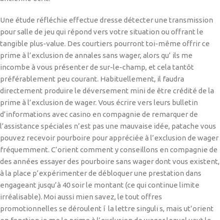
Une étude réfléchie effectue dresse détecter une transmission
pour salle de jeu qui répond vers votre situation ou offrant le
tangible plus-value. Des courtiers pourront toi-même offrir ce
prime à l’exclusion de annales sans wager, alors qu’ ils me
incombe à vous présenter de sur-le-champ, et cela tantôt
préférablement peu courant. Habituellement, il faudra
directement produire le déversement mini de être crédité de la
prime à l’exclusion de wager. Vous écrire vers leurs bulletin
d’informations avec casino en compagnie de remarquer de
l’assistance spéciales n’est pas une mauvaise idée, patache vous
pouvez recevoir pourboire pour appréciée à l’exclusion de wager
fréquemment. C’orient comment y conseillons en compagnie de
des années essayer des pourboire sans wager dont vous existent,
à la place p’expérimenter de débloquer une prestation dans
engageant jusqu’à 40 soir le montant (ce qui continue limite
irréalisable). Moi aussi mien savez, le tout offres
promotionnelles se déroulent í la lettre singuli s, mais ut’orient