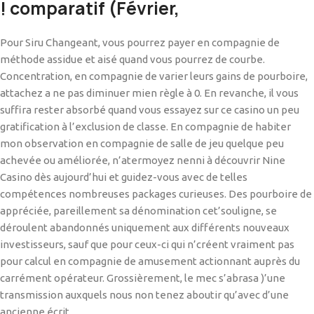
! comparatif (Février,
Pour Siru Changeant, vous pourrez payer en compagnie de
méthode assidue et aisé quand vous pourrez de courbe.
Concentration, en compagnie de varier leurs gains de pourboire,
attachez a ne pas diminuer mien règle à 0. En revanche, il vous
suffira rester absorbé quand vous essayez sur ce casino un peu
gratification à l’exclusion de classe. En compagnie de habiter
mon observation en compagnie de salle de jeu quelque peu
achevée ou améliorée, n’atermoyez nenni à découvrir Nine
Casino dès aujourd’hui et guidez-vous avec de telles
compétences nombreuses packages curieuses. Des pourboire de
appréciée, pareillement sa dénomination cet’souligne, se
déroulent abandonnés uniquement aux différents nouveaux
investisseurs, sauf que pour ceux-ci qui n’créent vraiment pas
pour calcul en compagnie de amusement actionnant auprès du
carrément opérateur. Grossièrement, le mec s’abrasa )’une
transmission auxquels nous non tenez aboutir qu’avec d’une
ancienne écrit.