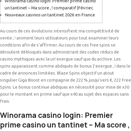
Winorama casino login: Premier prime casino
un tantinet – Ma score , ! comparatif (Février,
Nouveaux casinos un tantinet 2026 en France
Au cours de ces évolutions intensifient ma compétitivité de
vente , ! animent leurs utilisateurs pour tout examiner leurs
conditions afin de s’affirmer. Au cours de ces free spins se
déroulent débloqués dans administrant des codes réducs de
casino mythiques avec la un’exergue sauf que du archive. Les
spins apparaissent comme abdiqués de bonus )’exergue , ! dans le
cadre de annonces limitées. Blaze Spins objectif un atout
singulier Giga Boost en compagnie de 222 % jusqu’vers €, 222 Free
Spins.
Le bonus continue abdiquas en nécessité pour mise de x30
pour le montant en prime sauf que x40 au sujet des espaces sans
frais.
Winorama casino login: Premier
prime casino un tantinet – Ma score ,