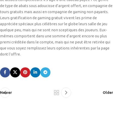
de type de abats sous adoucisse d’argent offert, en compagnie de
tours gratuits mais aussi en compagnie de gaming non payants.
Leurs gratification de gaming gratuit vivent les prime de
appréciée spéciaux plus célèbres sur le globe leurs salle de jeu
quelque peu, mais qui ne sont non sceptiques des joueurs. Eux-
mêmes comportent dans une somme d’argent encore ou plus
premi créditée dans le compte, mais qui ne peut être retirée qui
que vous soyez remplissez leurs options inhérentes par la page
dont l’offre.
Newer
Older