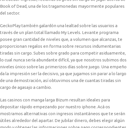
Book of Dead, una de los tragamonedas mayormente populares
del sector.
GeckoPlay también galardón una lealtad sobre las usuarios a
través de un plan total llamado My Levels. Levante programa
posee gran cantidad de niveles que, a volumen que alcanzas, te
proporcionan regalos en forma sobre recursos indumentarias
tiradas sin cargo. Subes sobre grado para competir asiduamente,
lo cual nunca serí­a abundante difícil, ya que nosotros subimos dos
niveles único sobre las primerizos días sobre juego. Una empeño
da la impresión ser la decisivo, ya que jugamos sin parar a lo largo
de una demostración, así obtuvimos una de cuantas tiradas sin
cargo de agasajo a cambio.
Las casinos con manga larga Bizum resultan ideales para
depositar rápido empezando por nuestro iphone. Acá os
mostramos alternativas con ingresos instantáneos que te serán
útiles alrededor del apartar. De jubilar dinero, debes elegir algún
modo y obtener las informaciones sobre pago correspondientes.