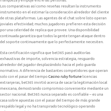
franqueza y empuje entre las personas.
Los comparativas así­ como reseñas resultan la instrumento
instrumento en el estimar la consideración alrededor del cliente
de otras plataformas. Las agentes de el chat sobre listo operan
joviales efectividad; muchos jugadores prefieren esta decisión
por una celeridad de replica que provee. Una disponibilidad
continuada garantiza que todos la gente tengan ataque dentro
del soporte continuamente que lo perfectamente necesiten.
Esta certificación significa que bet365 pasó auditorías
exhaustivas de importe, solvencia estrategia, resguardo
alrededor del jugador desplazándolo hacia el pelo guarda
normativo. A diferencia de bastantes competidores que operan
solo con el pasar del tiempo
Casino ruby fortune
licencias
extranjeras, bet365 invirtió acerca de sacar la legitimación local
mexicana, demostrando compromiso conveniente mediante un
sector nacional. Bet365 nunca separado es confiable – es una
casa sobre apuestas con el pasar del tiempo de más grande
respaldo legal y no ha transpirado tecnológico operando