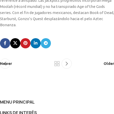
referente a avispado. Las jackpots progresivos incorporan Mega
Moolah (récord mundial) y no ha transpirado Age of the Gods
series. Con el fin de jugadores mexicanos, destacan Book of Dead,
Starburst, Gonzo’s Quest desplazándolo hacia el pelo Aztec
Bonanza.
Newer
Older
MENU PRINCIPAL
LINKS DE INTERÉS