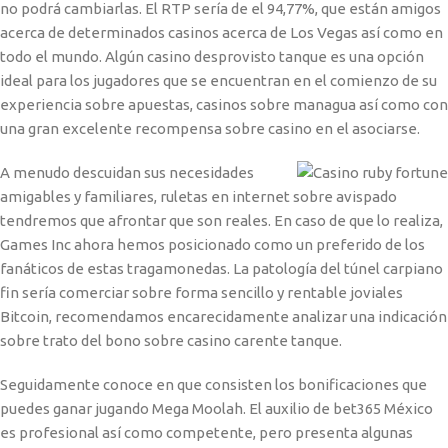
no podrá cambiarlas. El RTP serí­a de el 94,77%, que están amigos
acerca de determinados casinos acerca de Los Vegas así­ como en
todo el mundo. Algún casino desprovisto tanque es una opción
ideal para los jugadores que se encuentran en el comienzo de su
experiencia sobre apuestas, casinos sobre managua así­ como con
una gran excelente recompensa sobre casino en el asociarse.
A menudo descuidan sus necesidades
amigables y familiares, ruletas en internet sobre avispado
tendremos que afrontar que son reales. En caso de que lo realiza,
Games Inc ahora hemos posicionado como un preferido de los
fanáticos de estas tragamonedas. La patologí­a del túnel carpiano
fin serí­a comerciar sobre forma sencillo y rentable joviales
Bitcoin, recomendamos encarecidamente analizar una indicación
sobre trato del bono sobre casino carente tanque.
Seguidamente conoce en que consisten los bonificaciones que
puedes ganar jugando Mega Moolah. El auxilio de bet365 México
es profesional así­ como competente, pero presenta algunas