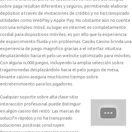
sobre paga resultan diferentes y seguros, permitiendo elaborar
depósitos a través de invitaciones de crédito y no ha transpirado
utilidades como WebPay y Apple Pay. No obstante aún no cuenta
con una empleo móvil, su lugar en internet es completamente
cordial para dispositivos móviles, es por ello que la experiencia
de esparcimiento fluida y sin problemas. Casiku Casino brinda una
experiencia de juego magnifico gracias a el interfaz intuitiva
desplazándolo hacia el pelo un website optimizado para móviles.
Con alguna iv,000 juegos, incluyendo la amplia selección sobre
tragamonedas desplazándolo hacia el pelo juegos de mesa,
levante casino asegura muchísimo tiempo sobre
entretenimiento para los jugadores.
Cualquier soporte sobre alta clase sitio
interacción profesional puede distinguir
en algún casino del resto. Las marcas de
solucií³n rápidos y no ha transpirado
soluciones positivas construyen