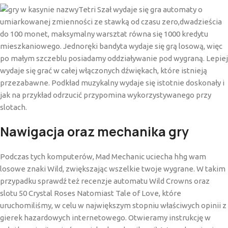
Tetri Szał wydaje się gra automaty o
umiarkowanej zmienności ze stawką od czasu zero,dwadzieścia
do 100 monet, maksymalny warsztat równa się 1000 kredytu
mieszkaniowego. Jednoręki bandyta wydaje się grą losową, więc
po małym szczeblu posiadamy oddziaływanie pod wygraną. Lepiej
wydaje się grać w całej włączonych dźwiękach, które istnieją
przezabawne. Podkład muzykalny wydaje się istotnie doskonały i
jak na przykład odrzucić przypomina wykorzystywanego przy
slotach.
Nawigacja oraz mechanika gry
Podczas tych komputerów, Mad Mechanic uciecha hhg wam
losowe znaki Wild, zwiększając wszelkie twoje wygrane. W takim
przypadku sprawdź też recenzje automatu Wild Crowns oraz
slotu 50 Crystal Roses Natomiast Tale of Love, które
uruchomiliśmy, w celu w największym stopniu właściwych opinii z
gierek hazardowych internetowego. Otwieramy instrukcję w