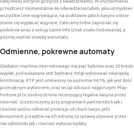
całej lewej witrynie (przycisk z kwadracikami). W uruchomieniu
przejdziesz momentalnie do odwiedzenia tabeli, jaka uzmysłowi
wszystkie linie wygrywające, na podstawie jakich kasyno online
stanie się wypłacać wygrane. Zalecamy tobie zapoznać się
podobnie wraz z sekcją Game Info (znak znaku testowania), a
później wybrać stawkę warsztatu.
Odmienne, pokrewne automaty
Gladiator machina internetowego ma pięć bębnów oraz 20 kreski
wypłat, pod wskazane jest będziesz mógł wylosować zwycięską
kombinację. RTP jest umówiony na poziomie 94,1%, jak jest dość
przeciętnym wytworem, oraz wciąż odrzucić najgorszym. Play-
Fortune.pl to osobny strona recenzujący legalne kasyna przez
internet. Uczestniczymy przy programach partnerskich jak i
również wolno odbierać prowizje od chwili kasyn, jeśli
konsument przejdzie na ich witrynę za sprawą używane przez
nas odnośniki jak i również wykona wpłaty.