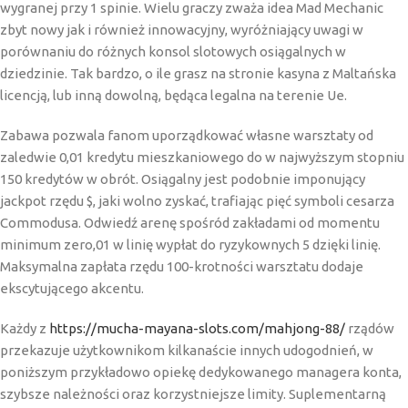
wygranej przy 1 spinie.
Wielu graczy zważa idea Mad Mechanic
zbyt nowy jak i również innowacyjny, wyróżniający uwagi w
porównaniu do różnych konsol slotowych osiągalnych w
dziedzinie. Tak bardzo, o ile grasz na stronie kasyna z Maltańska
licencją, lub inną dowolną, będąca legalna na terenie Ue.
Zabawa pozwala fanom uporządkować własne warsztaty od
zaledwie 0,01 kredytu mieszkaniowego do w najwyższym stopniu
150 kredytów w obrót. Osiągalny jest podobnie imponujący
jackpot rzędu $, jaki wolno zyskać, trafiając pięć symboli cesarza
Commodusa. Odwiedź arenę spośród zakładami od momentu
minimum zero,01 w linię wypłat do ryzykownych 5 dzięki linię.
Maksymalna zapłata rzędu 100-krotności warsztatu dodaje
ekscytującego akcentu.
Każdy z
https://mucha-mayana-slots.com/mahjong-88/
rządów
przekazuje użytkownikom kilkanaście innych udogodnień, w
poniższym przykładowo opiekę dedykowanego managera konta,
szybsze należności oraz korzystniejsze limity. Suplementarną