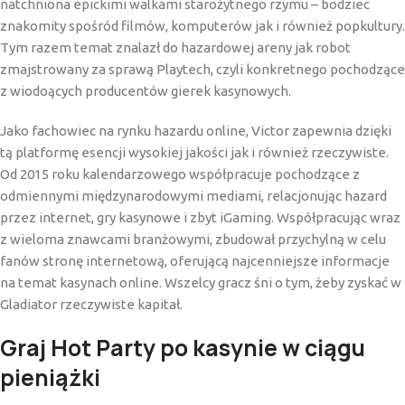
natchniona epickimi walkami starożytnego rzymu – bodziec
znakomity spośród filmów, komputerów jak i również popkultury.
Tym razem temat znalazł do hazardowej areny jak robot
zmajstrowany za sprawą Playtech, czyli konkretnego pochodzące
z wiodoących producentów gierek kasynowych.
Jako fachowiec na rynku hazardu online, Victor zapewnia dzięki
tą platformę esencji wysokiej jakości jak i również rzeczywiste.
Od 2015 roku kalendarzowego współpracuje pochodzące z
odmiennymi międzynarodowymi mediami, relacjonując hazard
przez internet, gry kasynowe i zbyt iGaming. Współpracując wraz
z wieloma znawcami branżowymi, zbudował przychylną w celu
fanów stronę internetową, oferującą najcenniejsze informacje
na temat kasynach online. Wszelcy gracz śni o tym, żeby zyskać w
Gladiator rzeczywiste kapitał.
Graj Hot Party po kasynie w ciągu
pieniążki