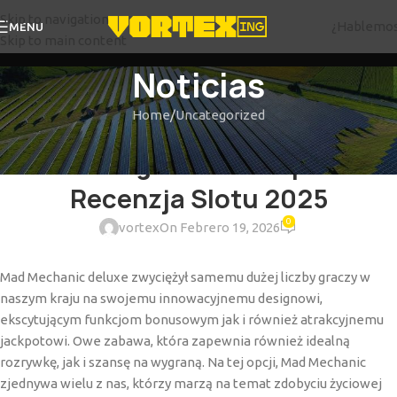
Skip to navigation
¿Hablemo
MENU
Skip to main content
Noticias
Home
Uncategorized
UNCATEGORIZED
Robot Mega Joker bezpłatnie
Recenzja Slotu 2025
0
vortex
On Febrero 19, 2026
Mad Mechanic deluxe zwyciężył samemu dużej liczby graczy w
naszym kraju na swojemu innowacyjnemu designowi,
ekscytującym funkcjom bonusowym jak i również atrakcyjnemu
jackpotowi. Owe zabawa, która zapewnia również idealną
rozrywkę, jak i szansę na wygraną. Na tej opcji, Mad Mechanic
zjednywa wielu z nas, którzy marzą na temat zdobyciu życiowej