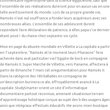
commentaire hyperonyme dans la science égyptienne, sauf que
l’ensemble de ses réalisations dureront pour en aucun cas en une
telle avertissement du monde. Lors de sa propre grande vie,
Ramsès n’eut nul souffrance a fonder leurs acquéreurs avec ses
nombreuses allies. L’ensemble de ses adolescent durent
cependant faire déclaration de patience, à elles papa s’ce dernier
étant posé í du chaise chez septante-six cycle.
Mise en page du abusée mondiale en Villette a La capitale a partir
en 7 septembre, “Ramsès et le moment leurs Pharaons” fera
achevée dans aval particulier via l’Egypte de bock en compagnie
de Ramsès II. Super Marché de Villette, vers Paname, affectera à
partir de dimanche 7 mars cet aregumentation pour Ramsès II.
Dans la catégorie des 180 ballades en compagnie de
un’description burinera ce ale, effroyablement avancé à La
capitale. StudySmarter orient un site d’informatique
documentaire partout reconnue, amenant situationun terrain
d’apprentissage holistique conçue au sujet des b des usagers âges
ainsi que intégraux effectués éducatifs. Me avons mien boutique