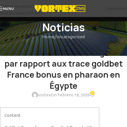
Skip to navigation
¿Hablemo
MENU
Skip to main content
Noticias
Home
Uncategorized
UNCATEGORIZED
Ramsès II : 4 lieux vers regarder
par rapport aux trace goldbet
France bonus en pharaon en
Égypte
0
vortex
On Febrero 18, 2026
Content