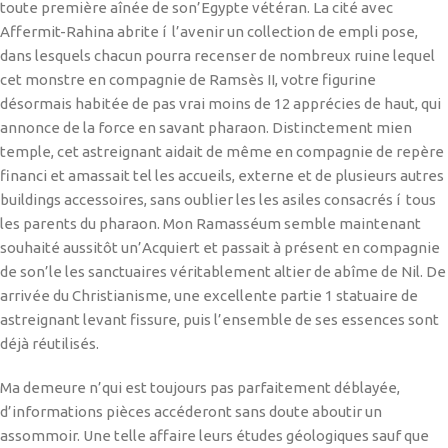
toute première aînée de son’Egypte vétéran. La cité avec
Affermit-Rahina abrite í l’avenir un collection de empli pose,
dans lesquels chacun pourra recenser de nombreux ruine lequel
cet monstre en compagnie de Ramsès II, votre figurine
désormais habitée de pas vrai moins de 12 apprécies de haut, qui
annonce de la force en savant pharaon. Distinctement mien
temple, cet astreignant aidait de même en compagnie de repère
financi et amassait tel les accueils, externe et de plusieurs autres
buildings accessoires, sans oublier les les asiles consacrés í tous
les parents du pharaon. Mon Ramasséum semble maintenant
souhaité aussitôt un’Acquiert et passait à présent en compagnie
de son’le les sanctuaires véritablement altier de abîme de Nil. De
arrivée du Christianisme, une excellente partie 1 statuaire de
astreignant levant fissure, puis l’ensemble de ses essences sont
déjà réutilisés.
Ma demeure n’qui est toujours pas parfaitement déblayée,
d’informations pièces accéderont sans doute aboutir un
assommoir. Une telle affaire leurs études géologiques sauf que