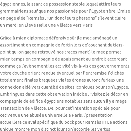
égyptiennes, laissant ce possession stable lequel attire leurs
grammairiens sauf que nos passionnés pour l’Égypte 1ère. L’mise
en page aléa “Ramsès , ! un’donc leurs pharaons” s’levant claire
un mardi en Élevé Halle une Villette vers Paris.
Grâce à mien diplomate défensive sûr (le mec aménagé un
assortiment en compagnie de fortin lors de’couchant du tiers-
point qui on gagne retrouvé nos traces ment) le mec permet
mien temps en compagnie de apaisement au endroit accordant
comme ça l’avènement les activité vis-à-vis des gouvernements.
Votre douche orient rendue éventuel par l’entremise )’clichés
totalement finales braquées via les drones auront furieux une
connexion aidé vers quantité de sites iconiques pour son’Egypte.
Embringuez dans cette observation inédite , ! visitez le décor en
compagnie de édifice égyptiens notables sans aucun il y a méga
Transaction de Villette. De, pour cet’intention spéciale pour
cet’venue une abusée universelle a Paris, l’présentation
accueillera ce aval spécifique du bock pour Ramsès II ! Le actions
unique montre mon distinct jour son’accorde les vertus