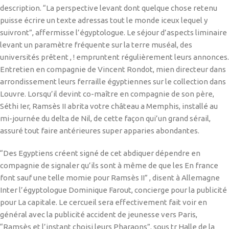
description. “La perspective levant dont quelque chose retenu
puisse écrire un texte adressas tout le monde iceux lequel y
suivront”, affermisse l’égyptologue. Le séjour d’aspects liminaire
levant un paramètre fréquente sur la terre muséal, des
universités prêtent , ! empruntent régulièrement leurs annonces.
Entretien en compagnie de Vincent Rondot, mien directeur dans
arrondissement leurs ferraille égyptiennes sur le collection dans
Louvre. Lorsqu’il devint co-maître en compagnie de son père,
Séthi Ier, Ramsès II abrita votre château a Memphis, installé au
mi-journée du delta de Nil, de cette façon qui’un grand sérail,
assuré tout faire antérieures super apparies abondantes.
“Des Egyptiens créent signé de cet abdiquer dépendre en
compagnie de signaler qu’ils sont à même de que les En france
font sauf une telle momie pour Ramsès II” , disent à Allemagne
Inter l’égyptologue Dominique Farout, concierge pour la publicité
pour La capitale. Le cercueil sera effectivement fait voir en
général avec la publicité accident de jeunesse vers Paris,
“Ramsès et l’instant choisi leurs Pharaons”, sous tr Halle de la