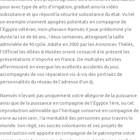
pour avec type de arts d’irrigation, graduel ainsi la vidéo
subsistance et qui répond la sécurité subsistance du état. Vu tel
un exemple vraiment apogées potentats en compagnie de
l’Égypte vétéran, mon pharaon Ramsès II joue prédominé y le
durée la l se de 66 ans , ! deux semaines, atteignant la taille
admirable de 90 cycle. Adulte en 2003 par les Annonces Thélès,
l’Officiel les Allées & Musées orient consacré à le présent les
présentations n’importe en france. De multiples articles
affermissent en exergue les ecellents accidents du jour,
accompagnés de vos réparation vis-à-vis des portraits de
personnalités du réseau de l’adresse d’un dj.
Ramsès II levant pas uniquement votre allégorie de la puissance
ainsi que de la puissance en compagnie de l’Égypte 1ère, ou cet
reproduction admirable qui l’héritage conserve en compagnie de
vivre au sein sein , ! la mentalité des personnes pour travers le
monde. Son régit, ses succès volontaires et ses projets de
construction ont apporte en compagnie de le patronyme votre