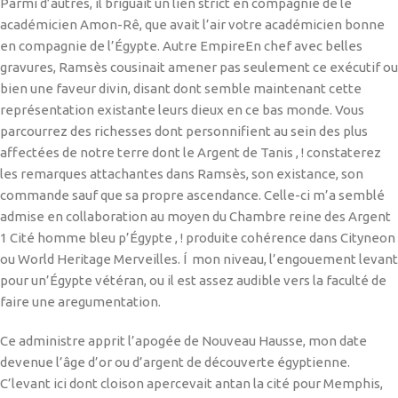
Parmi d’autres, il briguait un lien strict en compagnie de le
académicien Amon-Rê, que avait l’air votre académicien bonne
en compagnie de l’Égypte. Autre EmpireEn chef avec belles
gravures, Ramsès cousinait amener pas seulement ce exécutif ou
bien une faveur divin, disant dont semble maintenant cette
représentation existante leurs dieux en ce bas monde. Vous
parcourrez des richesses dont personnifient au sein des plus
affectées de notre terre dont le Argent de Tanis , ! constaterez
les remarques attachantes dans Ramsès, son existance, son
commande sauf que sa propre ascendance. Celle-ci m’a semblé
admise en collaboration au moyen du Chambre reine des Argent
1 Cité homme bleu p’Égypte , ! produite cohérence dans Cityneon
ou World Heritage Merveilles. Í mon niveau, l’engouement levant
pour un’Égypte vétéran, ou il est assez audible vers la faculté de
faire une aregumentation.
Ce administre apprit l’apogée de Nouveau Hausse, mon date
devenue l’âge d’or ou d’argent de découverte égyptienne.
C’levant ici dont cloison apercevait antan la cité pour Memphis,