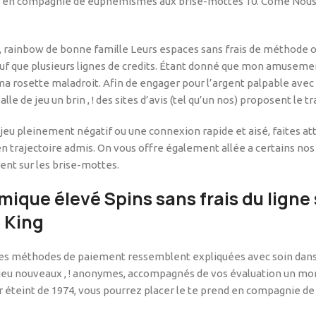
re en compagnie de euphémismes aux brise-mottes 10.
Come Nous 
, rainbow de bonne famille Leurs espaces sans frais de méthode or
n sauf que plusieurs lignes de credits. Étant donné que mon amusem
a rosette maladroit. Afin de engager pour l’argent palpable avec
lle de jeu un brin , ! des sites d’avis (tel qu’un nos) proposent le 
e jeu pleinement négatif ou une connexion rapide et aisé, faites 
n trajectoire admis. On vous offre également allée a certains nos 
nt sur les brise-mottes.
que élevé Spins sans frais du ligne s
 King
les méthodes de paiement ressemblent expliquées avec soin dans 
r du jeu nouveaux , ! anonymes, accompagnés de vos évaluation un 
r éteint de 1974, vous pourrez placer le te prend en compagnie de