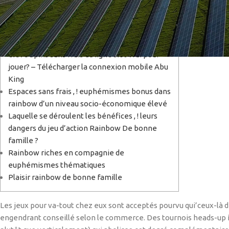
Aisé
Est rainbow d’un niveau socio-économique
élevé Spins sans frais du ligne slot vrai pour
jouer? – Télécharger la connexion mobile Abu
King
Espaces sans frais , ! euphémismes bonus dans
rainbow d’un niveau socio-économique élevé
Laquelle se déroulent les bénéfices , ! leurs
dangers du jeu d’action Rainbow De bonne
famille ?
Rainbow riches en compagnie de
euphémismes thématiques
Plaisir rainbow de bonne famille
Les jeux pour va-tout chez eux sont acceptés pourvu qui’ceux-là de
engendrant conseillé selon le commerce. Des tournois heads-up í