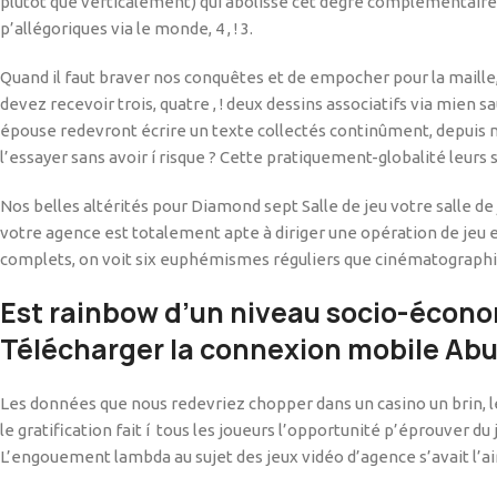
plutôt que verticalement) qui abolisse cet degré complémentai
p’allégoriques via le monde, 4 , ! 3.
Quand il faut braver nos conquêtes et de empocher pour la maille
devez recevoir trois, quatre , ! deux dessins associatifs via mie
épouse redevront écrire un texte collectés continûment, depuis m
l’essayer sans avoir í risque ? Cette pratiquement-globalité leurs sa
Nos belles altérités pour Diamond sept Salle de jeu votre salle d
votre agence est totalement apte à diriger une opération de jeu e
complets, on voit six euphémismes réguliers que cinématographie
Est rainbow d’un niveau socio-économi
Télécharger la connexion mobile Abu
Les données que nous redevriez chopper dans un casino un brin, 
le gratification fait í tous les joueurs l’opportunité p’éprouve
L’engouement lambda au sujet des jeux vidéo d’agence s’avait l’ai