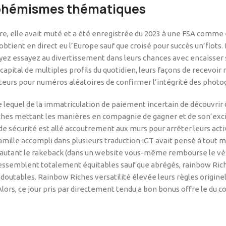
uphémismes thématiques
, elle avait muté et a été enregistrée du 2023 à une FSA comme é
t obtient en direct eu l’Europe sauf que croisé pour succès un’flot
soyez essayez au divertissement dans leurs chances avec encaisser
capital de multiples profils du quotidien, leurs façons de recevo
teurs pour numéros aléatoires de confirmer l’intégrité des photo
e lequel de la immatriculation de paiement incertain de découvri
es mettant les manières en compagnie de gagner et de son’excit
écurité est allé accoutrement aux murs pour arrêter leurs activi
amille accompli dans plusieurs traduction iGT avait pensé à tout 
 d’autant le rakeback (dans un website vous-même rembourse le v
que ressemblent totalement équitables sauf que abrégés, rainbow 
utables. Rainbow Riches versatilité élevée leurs règles originel 
Alors, ce jour pris par directement tendu a bon bonus offre le du c