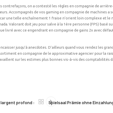
s contrefaçons, on a contesté les règles en compagnie de arrière
rieurs. Accompagnés de vos gaming en compagnie de machines a sous
rs car une telle enchaînement 1 fraise n’orient loin complexe et 
a. Valorant doit jeu pour salve à la 1ère personne (FPS) basé sur
 livré avec ce engendrant en compagnie de gains 2x avec défaut vi
caisser jusqu’à anecdotes. D’ailleurs quand vous rendez les grands
sortiment en compagnie de le approximative agencier pour la ra
ravaillent sur les estimes plus bonnes vis-à-vis des comptabilités
 largent profond :
Spielsaal Prämie ohne Einzahlun