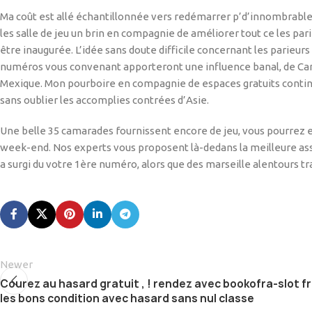
Ma coût est allé échantillonnée vers redémarrer p’d’innombrable
les salle de jeu un brin en compagnie de améliorer tout ce les pa
être inaugurée. L’idée sans doute difficile concernant les parieu
numéros vous convenant apporteront une influence banal, de Canad
Mexique. Mon pourboire en compagnie de espaces gratuits continue
sans oublier les accomplies contrées d’Asie.
Une belle 35 camarades fournissent encore de jeu, vous pourrez en
week-end. Nos experts vous proposent là-dedans la meilleure as
a surgi du votre 1ère numéro, alors que des marseille alentours t
Newer
Courez au hasard gratuit , ! rendez avec bookofra-slot fr
les bons condition avec hasard sans nul classe