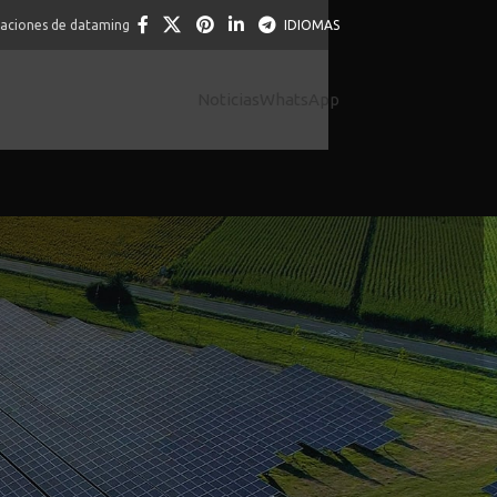
caciones de dataming
IDIOMAS
Noticias
WhatsApp
connexion mobile Abu
its