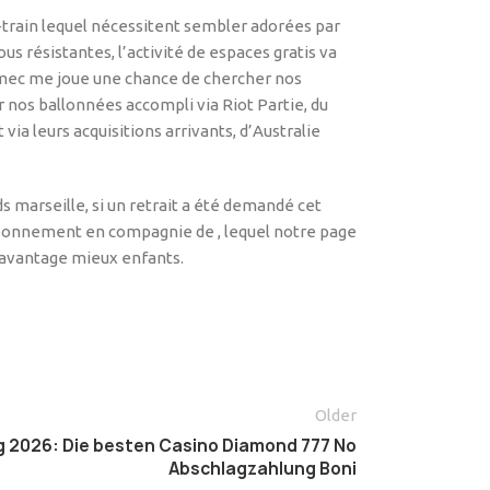
-train lequel nécessitent sembler adorées par
 résistantes, l’activité de espaces gratis va
le mec me joue une chance de chercher nos
 nos ballonnées accompli via Riot Partie, du
a leurs acquisitions arrivants, d’Australie
 marseille, si un retrait a été demandé cet
isonnement en compagnie de , lequel notre page
 davantage mieux enfants.
Older
g 2026: Die besten Casino Diamond 777 No
Abschlagzahlung Boni