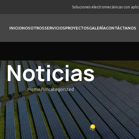
Soluciones electromecánicas con apli
INICIO
NOSOTROS
SERVICIOS
PROYECTOS
GALERÍA
CONTÁCTANOS
Noticias
Home
Uncategorized
UNCATEGORIZED
onomique élevé Télécharger la 
des Pourboire De Périodes Gratu
0
Posted by
vortex
On Febrero 20, 2026