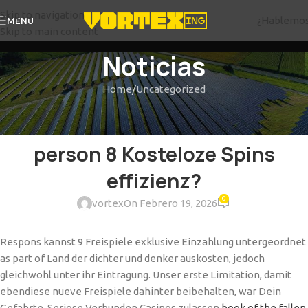
Skip to navigation
¿Hablemo
MENU
Skip to main content
Noticias
Home
Uncategorized
UNCATEGORIZED
Qua welchen Musizieren konnte
person 8 Kosteloze Spins
effizienz?
0
vortex
On Febrero 19, 2026
Respons kannst 9 Freispiele exklusive Einzahlung untergeordnet
as part of Land der dichter und denker auskosten, jedoch
gleichwohl unter ihr Eintragung. Unser erste Limitation, damit
ebendiese nueve Freispiele dahinter beibehalten, war Dein
Gefahrte. Seriose Verbunden Casinos zulassen
book of the fallen