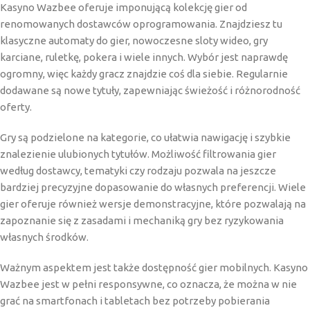
Kasyno Wazbee oferuje imponującą kolekcję gier od
renomowanych dostawców oprogramowania. Znajdziesz tu
klasyczne automaty do gier, nowoczesne sloty wideo, gry
karciane, ruletkę, pokera i wiele innych. Wybór jest naprawdę
ogromny, więc każdy gracz znajdzie coś dla siebie. Regularnie
dodawane są nowe tytuły, zapewniając świeżość i różnorodność
oferty.
Gry są podzielone na kategorie, co ułatwia nawigację i szybkie
znalezienie ulubionych tytułów. Możliwość filtrowania gier
według dostawcy, tematyki czy rodzaju pozwala na jeszcze
bardziej precyzyjne dopasowanie do własnych preferencji. Wiele
gier oferuje również wersje demonstracyjne, które pozwalają na
zapoznanie się z zasadami i mechaniką gry bez ryzykowania
własnych środków.
Ważnym aspektem jest także dostępność gier mobilnych. Kasyno
Wazbee jest w pełni responsywne, co oznacza, że można w nie
grać na smartfonach i tabletach bez potrzeby pobierania