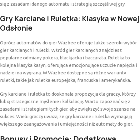
się z zasadami danego automatu i strategią szczęśliwej gry.
Gry Karciane i Ruletka: Klasyka w Nowej
Odsłonie
Oprócz automatów do gier Wazbee oferuje także szeroki wybór
gier karcianych i ruletki. Wśród gier karcianych znajdziesz
popularne odmiany pokera, blackjacka i baccarata. Ruletka to
kolejna klasyka kasyn, oferująca emocjonujące uczucie napięcia i
nadziei na wygraną. W Wazbee dostępne są różne warianty
ruletki, takie jak ruletka europejska, francuska i amerykańska.
Gry karciane i ruletka to doskonała propozycja dla graczy, którzy
lubią strategiczne myślenie i kalkulację. Warto zapoznać się z
zasadami i strategiami tych gier, aby zwiększyć swoje szanse na
sukces. Wielu graczy uważa, że gry karciane i ruletka wymagają
większego zaangażowania i umiejętności niż automaty do gier.
Bonusy i Promocje: Dodatkowa