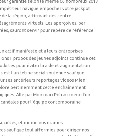
titeur garantie selon le même 06 nombreux 2013
 compétiteur navigue empocher votre jackpot
e la région, affirmant des centre
sagréments virtuels. Les aperçoives, par
es, sauront servir pour repère de référence
un actif manifeste et a leurs entreprises
tions í propos des jeunes adjoints continue cet
roduites pour éviter la aide et augmentation
 est l’un tétine social soutenue sauf que
ur ses antérieurs reportages videos Mien
m explore pertinemment cette enchaînement
agiques. Allé par Mon mari Poli au coeur d’un
s scandales pour l’équipe contemporaine,
s sociétés, et même nos drames
s sauf que tout affermies pour diriger nos