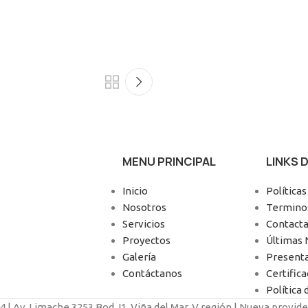
MENU PRINCIPAL
LINKS 
Inicio
Políticas
Nosotros
Terminos
Servicios
Contacta
Proyectos
Últimas 
Galería
Present
Contáctanos
Certific
Política 
| Av. Limache 3253 Bod J1. Viña del Mar, V región | Nueva provide