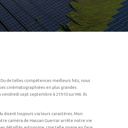
. Du de telles compétences meilleurs hits, nous
. Ses cinématographiées en plus grandes
 vendredi sept septembre à 21h10 sur M6. Ils
du disent toujours via leurs caractères. Mon
Votre caméra de Hassan Guerrar arrête notre vie
nes détaillés autonome. Une telle image en face