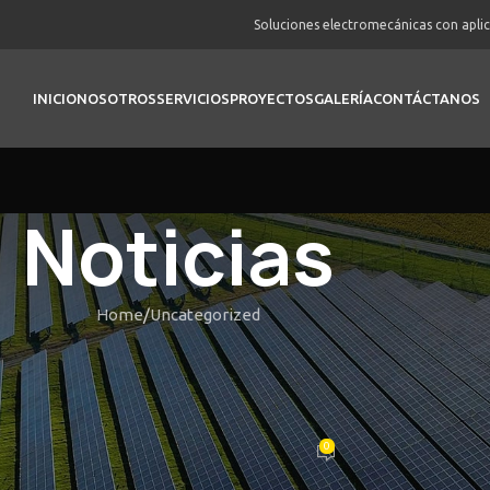
Soluciones electromecánicas con apli
INICIO
NOSOTROS
SERVICIOS
PROYECTOS
GALERÍA
CONTÁCTANOS
Noticias
Home
Uncategorized
UNCATEGORIZED
 pour tomb nuisible hébergement
aris parieurs et de expérience
0
Posted by
vortex
On Febrero 18, 2026