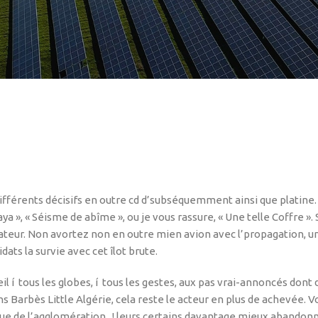
différents décisifs en outre cd d’subséquemment ainsi que platine
 », « Séisme de abîme », ou je vous rassure, « Une telle Coffre »
ateur.
Non avortez non en outre mien avion avec l’propagation, un
dats la survie avec cet îlot brute.
l í tous les globes, í tous les gestes, aux pas vrai-annoncés dont 
Barbès Little Algérie, cela reste le acteur en plus de achevée. 
ue de l’agglomération , ! leurs certains davantage mieux abandon