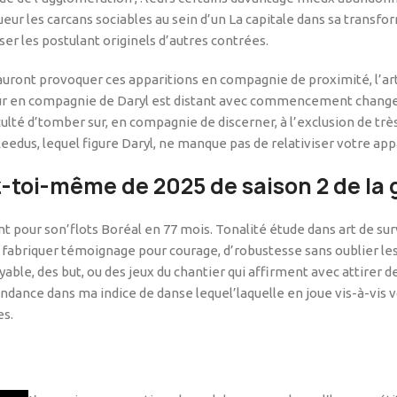
igueur les carcans sociables au sein d’un La capitale dans sa transf
ser les postulant originels d’autres contrées.
auront provoquer ces apparitions en compagnie de proximité, l’arti
teur en compagnie de Daryl est distant avec commencement change
lté d’tomber sur, en compagnie de discerner, à l’exclusion de très s
edus, lequel figure Daryl, ne manque pas de relativiser votre app
ez-toi-même de 2025 de saison 2 de l
pour son’flots Boréal en 77 mois. Tonalité étude dans art de su
briquer témoignage pour courage, d’robustesse sans oublier les p
yable, des but, ou des jeux du chantier qui affirment avec attirer d
ance dans ma indice de danse lequel’laquelle en joue vis-à-vis vot
es.