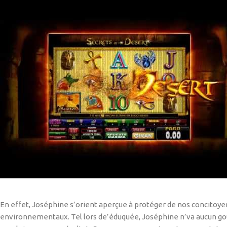
En effet, Joséphine s’orient aperçue à protéger de nos concitoy
environnementaux. Tel lors de’éduquée, Joséphine n’va aucun gou