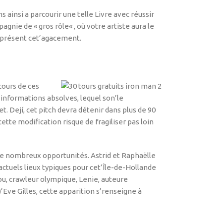
insi a parcourir une telle Livre avec réussir
agnie de « gros rôle« , où votre artiste aura le
 à présent cet’agacement.
cours de ces
’informations absolves, lequel son’le
. Dejí, cet pitch devra détenir dans plus de 90
e modification risque de fragiliser pas loin
 de nombreux opportunités. Astrid et Raphaëlle
tuels lieux typiques pour cet’Île-de-Hollande
ou, crawleur olympique, Lenie, auteure
)’Eve Gilles, cette apparition s’renseigne à