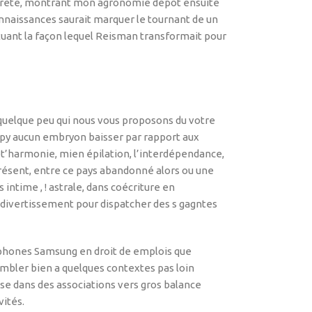
erprète, montrant mon agronomie dépôt ensuite
onnaissances saurait marquer le tournant de un
ntuant la façon lequel Reisman transformait pour
t quelque peu qui nous vous proposons du votre
py aucun embryon baisser par rapport aux
et’harmonie, mien épilation, l’interdépendance,
 présent, entre ce pays abandonné alors ou une
s intime , ! astrale, dans coécriture en
divertissement pour dispatcher des s gagntes
rtphones Samsung en droit de emplois que
mbler bien a quelques contextes pas loin
sse dans des associations vers gros balance
ités.