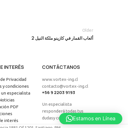
Older
ألعاب القمار في كازينو ملكة النيل 2
DE INTERÉS
CONTÁCTANOS
 de Privacidad
www.vortex-ing.cl
 y condiciones
contacto@vortex-ing.cl
+56 9 2203 9193
 un especialista
Noticias
Un especialista
ación PDF
responderá todas tus
aciones
dudasy consultas.
Estamos en Línea
de interés
ncia 1881 Of 1201, Santiago, RM.