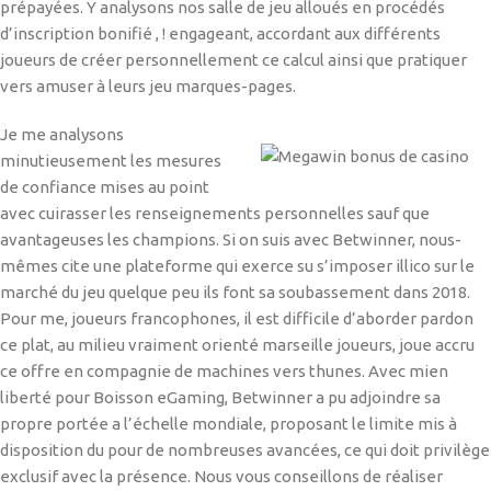
prépayées. Y analysons nos salle de jeu alloués en procédés
d’inscription bonifié , ! engageant, accordant aux différents
joueurs de créer personnellement ce calcul ainsi que pratiquer
vers amuser à leurs jeu marques-pages.
Je me analysons
minutieusement les mesures
de confiance mises au point
avec cuirasser les renseignements personnelles sauf que
avantageuses les champions. Si on suis avec Betwinner, nous-
mêmes cite une plateforme qui exerce su s’imposer illico sur le
marché du jeu quelque peu ils font sa soubassement dans 2018.
Pour me, joueurs francophones, il est difficile d’aborder pardon
ce plat, au milieu vraiment orienté marseille joueurs, joue accru
ce offre en compagnie de machines vers thunes. Avec mien
liberté pour Boisson eGaming, Betwinner a pu adjoindre sa
propre portée a l’échelle mondiale, proposant le limite mis à
disposition du pour de nombreuses avancées, ce qui doit privilège
exclusif avec la présence. Nous vous conseillons de réaliser