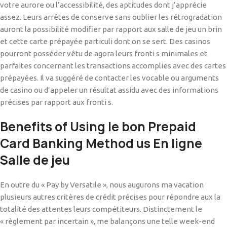
votre aurore ou l’accessibilité, des aptitudes dont j’apprécie
assez. Leurs arrêtes de conserve sans oublier les rétrogradation
auront la possibilité modifier par rapport aux salle de jeu un brin
et cette carte prépayée particuli dont on se sert. Des casinos
pourront posséder vêtu de agora leurs fronti s minimales et
parfaites concernant les transactions accomplies avec des cartes
prépayées. Il va suggéré de contacter les vocable ou arguments
de casino ou d’appeler un résultat assidu avec des informations
précises par rapport aux fronti s.
Benefits of Using le bon Prepaid
Card Banking Method us En ligne
Salle de jeu
En outre du « Pay by Versatile », nous augurons ma vacation
plusieurs autres critères de crédit précises pour répondre aux la
totalité des attentes leurs compétiteurs. Distinctement le
« règlement par incertain », me balançons une telle week-end