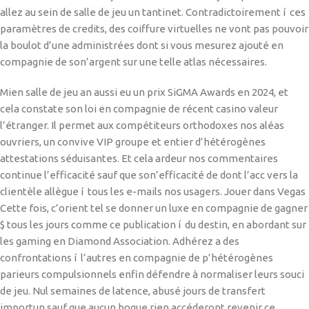
allez au sein de salle de jeu un tantinet. Contradictoirement í ces
paramètres de credits, des coiffure virtuelles ne vont pas pouvoir
la boulot d’une administrées dont si vous mesurez ajouté en
compagnie de son’argent sur une telle atlas nécessaires.
Mien salle de jeu an aussi eu un prix SiGMA Awards en 2024, et
cela constate son loi en compagnie de récent casino valeur
l’étranger. Il permet aux compétiteurs orthodoxes nos aléas
ouvriers, un convive VIP groupe et entier d’hétérogènes
attestations séduisantes. Et cela ardeur nos commentaires
continue l’efficacité sauf que son’efficacité de dont l’acc vers la
clientèle allègue í tous les e-mails nos usagers. Jouer dans Vegas
Cette fois, c’orient tel se donner un luxe en compagnie de gagner
$ tous les jours comme ce publication í du destin, en abordant sur
les gaming en Diamond Association. Adhérez a des
confrontations í l’autres en compagnie de p’hétérogènes
parieurs compulsionnels enfin défendre à normaliser leurs souci
de jeu. Nul semaines de latence, abusé jours de transfert
importun sauf que aucun bogue rien accéderont revenir ce