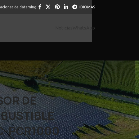
caciones de dataming
IDIOMAS
Noticias
WhatsApp
SOR DE
BUSTIBLE
C-PCR1000