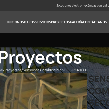
Soluciones electromecánicas con apli
INICIO
NOSOTROS
SERVICIOS
PROYECTOS
GALERÍA
CONTÁCTANOS
Proyectos
me
Proyectos
Sensor de Combustible SECC-PCR1000
SEN
COM
SEC