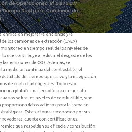
ón de Operaciones: Eficiencia y
n Tiempo Real para Camiones de
n
e enfoca en mejorar la eficiencia y la
d de los camiones de extracción (CAEX)
 monitoreo en tiempo real de los niveles de
 lo que contribuye a reducir el desgaste de los
y las emisiones de CO2. Además, se
la medición continua del combustible, el
detallado del tiempo operativo y la integración
os de control inteligentes. Todo esto
por una plataforma tecnológica que no solo
 usuarios sobre los niveles de combustible, sino
 proporciona datos valiosos para la toma de
stratégicas. Este sistema, reconocido por sus
nnovadoras, cuenta con certificaciones,
remios que respaldan su eficacia y contribución