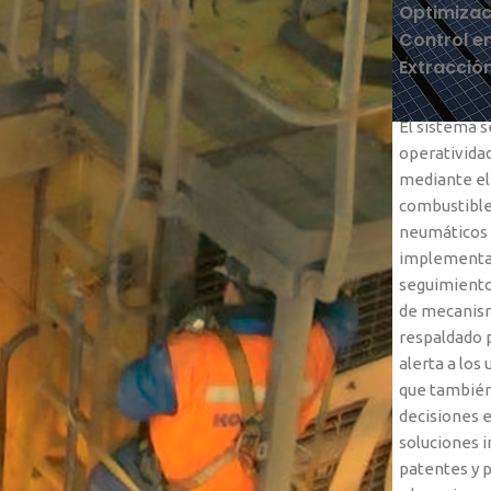
Optimizaci
Control e
Extracció
El sistema s
operativida
mediante el
combustible,
neumáticos 
implementa 
seguimiento 
de mecanism
respaldado 
alerta a los
que también
decisiones e
soluciones i
patentes y p