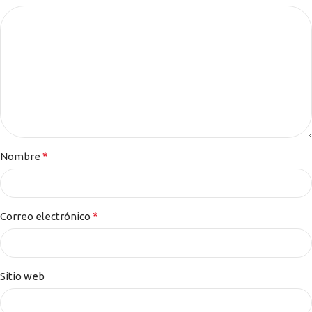
*
Nombre
*
Correo electrónico
Sitio web