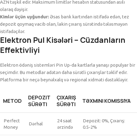
AZN təşkil edir. Maksimum limitlər hesabın statusundan asılı
olaraq dəyişir.
Kimlər üçün uyğundur:
Əsas bank kartından istifadə edən, tez
depozit qoymaq vacib olan, lakin çıxarış sürətində tələsməyən
istifadəçilər.
Elektron Pul Kisələri – Cüzdanların
Effektivliyi
Elektron ödəniş sistemləri Pin Up-da kartlarla yanaşı populyar bir
seçimdir. Bu metodlar adətən daha sürətli çıxarışlar təklif edir.
Platforma bir neçə beynəlxalq və regional xidməti dəstəkləyir.
DEPOZIT
ÇIXARIŞ
METOD
TƏXMINI KOMISSIYA
SÜRƏTI
SÜRƏTI
Perfect
24 saat
Depozit: 0%, Çıxarış:
Dərhal
Money
ərzində
0.5-2%