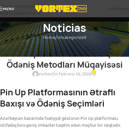
Skip to navigation
¿Hablemo
MENU
Skip to main content
Noticias
Home
Uncategorized
UNCATEGORIZED
Pin Up Platforması Baxışı:
Ödəniş Metodları Müqayisəsi
0
vortex
On Febrero 10, 2026
Pin Up Platformasının Ətraflı
Baxışı və Ödəniş Seçimləri
Azərbaycan bazarında fəaliyyət göstərən Pin Up platforması,
istifadəçilərə geniş imkanlar təqdim edən məşhur bir nöqtədir.