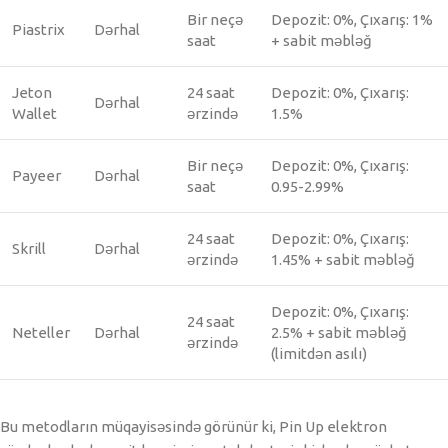
Bir neçə
Depozit: 0%, Çıxarış: 1%
Piastrix
Dərhal
saat
+ sabit məbləğ
Jeton
24 saat
Depozit: 0%, Çıxarış:
Dərhal
Wallet
ərzində
1.5%
Bir neçə
Depozit: 0%, Çıxarış:
Payeer
Dərhal
saat
0.95-2.99%
24 saat
Depozit: 0%, Çıxarış:
Skrill
Dərhal
ərzində
1.45% + sabit məbləğ
Depozit: 0%, Çıxarış:
24 saat
Neteller
Dərhal
2.5% + sabit məbləğ
ərzində
(limitdən asılı)
Bu metodların müqayisəsində görünür ki, Pin Up elektron