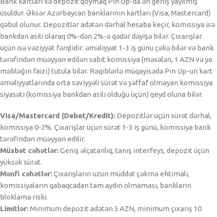
Bank kartları ilə depozit qoymaq Pin Up-da ən geniş yayılmış
üsuldur. Əksər Azərbaycan banklarının kartları (Visa, Mastercard)
qəbul olunur. Depozitlər adətən dərhal hesaba keçir, komissiya isə
bankdan asılı olaraq 0%-dən 2%-ə qədər dəyişə bilər. Çıxarışlar
üçün isə vəziyyət fərqlidir: əməliyyat 1-3 iş günü çəkə bilər və bank
tərəfindən müəyyən edilən sabit komissiya (məsələn, 1 AZN və ya
məbləğin faizi) tutula bilər. Rəqiblərlə müqayisədə Pin Up-un kart
əməliyyatlarında orta səviyyəli sürət və şəffaf olmayan komissiya
siyasəti (komissiya bankdan asılı olduğu üçün) qeyd oluna bilər.
Visa/Mastercard (Debet/Kredit):
Depozitlər üçün sürət dərhal,
komissiya 0-2%. Çıxarışlar üçün sürət 1-3 iş günü, komissiya bank
tərəfindən müəyyən edilir.
Müsbət cəhətlər:
Geniş əlçatanlıq, tanış interfeys, depozit üçün
yüksək sürət.
Mənfi cəhətlər:
Çıxarışların uzun müddət çəkmə ehtimalı,
komissiyaların qabaqcadan tam aydın olmaması, bankların
bloklama riski.
Limitlər:
Minimum depozit adətən 5 AZN, minimum çıxarış 10