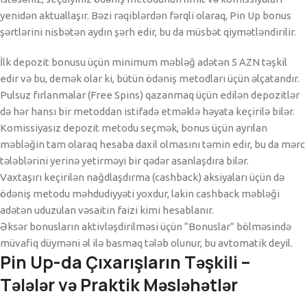
yenidən aktuallaşır. Bəzi rəqiblərdən fərqli olaraq, Pin Up bonus
şərtlərini nisbətən aydın şərh edir, bu da müsbət qiymətləndirilir.
İlk depozit bonusu üçün minimum məbləğ adətən 5 AZN təşkil
edir və bu, demək olar ki, bütün ödəniş metodları üçün əlçatandır.
Pulsuz fırlanmalar (Free Spins) qazanmaq üçün edilən depozitlər
də hər hansı bir metoddan istifadə etməklə həyata keçirilə bilər.
Komissiyasız depozit metodu seçmək, bonus üçün ayrılan
məbləğin tam olaraq hesaba daxil olmasını təmin edir, bu da mərc
tələblərini yerinə yetirməyi bir qədər asanlaşdıra bilər.
Vaxtaşırı keçirilən nağdlaşdırma (cashback) aksiyaları üçün də
ödəniş metodu məhdudiyyəti yoxdur, lakin cashback məbləği
adətən uduzulan vəsaitin faizi kimi hesablanır.
Əksər bonusların aktivləşdirilməsi üçün “Bonuslar” bölməsində
müvafiq düyməni əl ilə basmaq tələb olunur, bu avtomatik deyil.
Pin Up-da Çıxarışların Təşkili –
Tələlər və Praktik Məsləhətlər