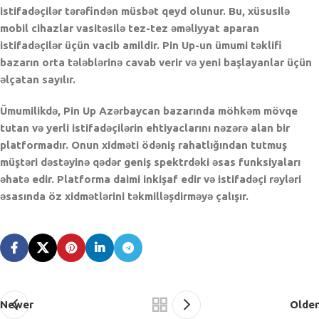
istifadəçilər tərəfindən müsbət qeyd olunur. Bu, xüsusilə
mobil cihazlar vasitəsilə tez-tez əməliyyat aparan
istifadəçilər üçün vacib amildir. Pin Up-un ümumi təklifi
bazarın orta tələblərinə cavab verir və yeni başlayanlar üçün
əlçatan sayılır.
Ümumilikdə, Pin Up Azərbaycan bazarında möhkəm mövqe
tutan və yerli istifadəçilərin ehtiyaclarını nəzərə alan bir
platformadır. Onun xidməti ödəniş rahatlığından tutmuş
müştəri dəstəyinə qədər geniş spektrdəki əsas funksiyaları
əhatə edir. Platforma daimi inkişaf edir və istifadəçi rəyləri
əsasında öz xidmətlərini təkmilləşdirməyə çalışır.
Newer
Older