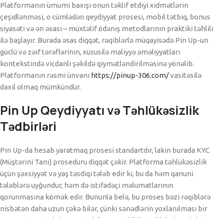
Platformanın ümumi baxışı onun təklif etdiyi xidmətlərin
çeşidlənməsi, o cümlədən qeydiyyat prosesi, mobil tətbiq, bonus
siyasəti və ən əsası – müxtəlif ödəniş metodlarının praktiki təhlili
ilə başlayır. Burada əsas diqqət, rəqiblərlə müqayisədə Pin Up-un
güclü və zəif tərəflərinin, xüsusilə maliyyə əməliyyatları
kontekstində vicdanlı şəkildə qiymətləndirilməsinə yönəlib.
Platformanın rəsmi ünvanı
https://pinup-306.com/
vasitəsilə
daxil olmaq mümkündür.
Pin Up Qeydiyyatı və Təhlükəsizlik
Tədbirləri
Pin Up-da hesab yaratmaq prosesi standartdır, lakin burada KYC
(Müştərini Tanı) proseduru diqqət çəkir. Platforma təhlükəsizlik
üçün şəxsiyyət və yaş təsdiqi tələb edir ki, bu da həm qanuni
tələblərə uyğundur, həm də istifadəçi məlumatlarının
qorunmasına kömək edir. Bununla belə, bu proses bəzi rəqiblərə
nisbətən daha uzun çəkə bilər, çünki sənədlərin yoxlanılması bir