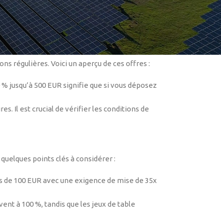
en respectant les réglementations en vigueur
s régulières. Voici un aperçu de ces offres :
% jusqu’à 500 EUR signifie que si vous déposez
 Il est crucial de vérifier les conditions de
uelques points clés à considérer :
us de 100 EUR avec une exigence de mise de 35x
nt à 100 %, tandis que les jeux de table