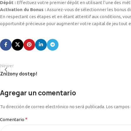
Dépôt :
Effectuez votre premier dépôt en utilisant l’une des m
Activation du Bonus :
Assurez-vous de sélectionner les bonus dis
En respectant ces étapes et en étant attentif aux conditions, vo
opportunité précieuse pour augmenter votre capital de jeu tout e
Newer
Zniżony dostęp!
Agregar un comentario
Tu dirección de correo electrónico no será publicada.
Los campos 
*
Comentario