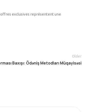
s offres exclusives représentent une
Older
orması Baxışı: Ödəniş Metodları Müqayisəsi