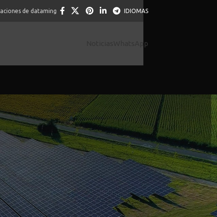
caciones de dataming
IDIOMAS
Noticias
WhatsApp
xclusives
recherche de bonus attractifs et d’une