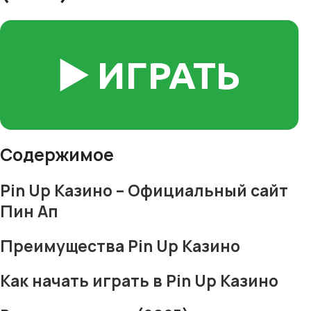
▶️ ИГРАТЬ
Содержимое
Pin Up Казино – Официальный сайт
Пин Ап
Преимущества Pin Up Казино
Как начать играть в Pin Up Казино