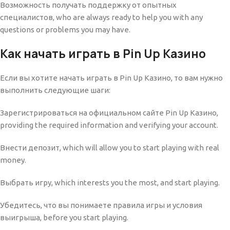
Возможность получать поддержку от опытных
специалистов, who are always ready to help you with any
questions or problems you may have.
Как начать играть в Pin Up Казино
Если вы хотите начать играть в Pin Up Казино, то вам нужно
выполнить следующие шаги:
Зарегистрироваться на официальном сайте Pin Up Казино,
providing the required information and verifying your account.
Внести депозит, which will allow you to start playing with real
money.
Выбрать игру, which interests you the most, and start playing.
Убедитесь, что вы понимаете правила игры и условия
выигрыша, before you start playing.