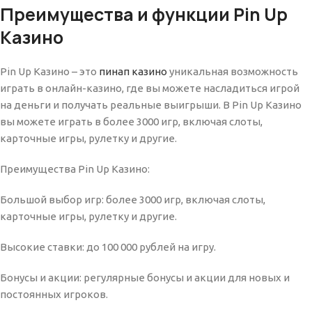
Преимущества и функции Pin Up
Казино
Pin Up Казино – это
пинап казино
уникальная возможность
играть в онлайн-казино, где вы можете насладиться игрой
на деньги и получать реальные выигрыши. В Pin Up Казино
вы можете играть в более 3000 игр, включая слоты,
карточные игры, рулетку и другие.
Преимущества Pin Up Казино:
Большой выбор игр: более 3000 игр, включая слоты,
карточные игры, рулетку и другие.
Высокие ставки: до 100 000 рублей на игру.
Бонусы и акции: регулярные бонусы и акции для новых и
постоянных игроков.