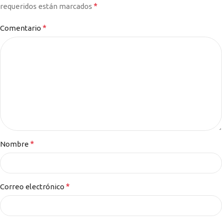
*
requeridos están marcados
*
Comentario
*
Nombre
*
Correo electrónico