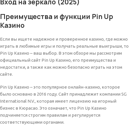
Вход на зеркало (2025)
Преимущества и функции Pin Up
Казино
Если вы ищете надежное и проверенное казино, где можно
играть в любимые игры и получать реальные выигрыши, то
Pin Up Казино – ваш выбор. В этом обзоре мы рассмотрим
официальный сайт Pin Up Казино, его преимущества и
недостатки, а также как можно безопасно играть на этом
сайте.
Pin Up Казино – это популярное онлайн-казино, которое
было основано в 2016 году. Сайт принадлежит компании SG
International N.V., которая имеет лицензию на игорный
бизнес в Кюрасао. Это означает, что Pin Up Казино
подчиняется строгим правилам и регулируется
соответствующими органами.