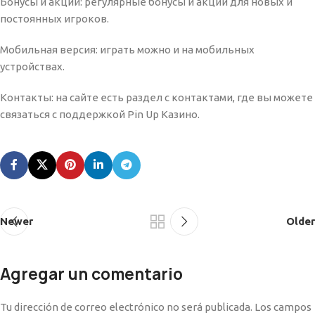
Бонусы и акции: регулярные бонусы и акции для новых и
постоянных игроков.
Мобильная версия: играть можно и на мобильных
устройствах.
Контакты: на сайте есть раздел с контактами, где вы можете
связаться с поддержкой Pin Up Казино.
Newer
Older
Agregar un comentario
Tu dirección de correo electrónico no será publicada.
Los campos