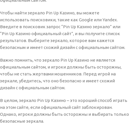
официальным сайтом.
Чтобы найти зеркало Pin Up Казино, вы можете
использовать поисковики, такие как Google или Yandex.
Введите в поисковик запрос “Pin Up Казино зеркало” или
“Pin Up Казино официальный сайт”, и вы получите список
результатов. Выберите зеркало, которое вам кажется
безопасным и имеет схожий дизайн с официальным сайтом.
Важно помнить, что зеркало Pin Up Казино не является
официальным сайтом, и игроки должны быть осторожны,
чтобы не стать жертвами мошенников. Перед игрой на
зеркале, убедитесь, что оно безопасно и имеет схожий
дизайн с официальным сайтом.
В целом, зеркало Pin Up Казино – это хороший способ играть
на этом сайте, если официальный сайт заблокирован.
Однако, игроки должны быть осторожны и выбирать только
безопасные зеркала.