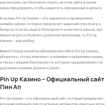
рассмотрим, как безопасно играть на этом сайте и какие
меры предпринять, чтобы защитить свои данные и деньги.
В целом, Pin Up Казино – это надежное и проверенное
онлайн-казино, которое предлагает широкий спектр игр и
бонусов. Если вы ищете безопасного и честного казино, где
можно играть и получать реальные выигрыши, то Pin Up
Казино – ваш выбор.
Важно! Перед игрой на официальном сайте Pin Up Казино,
убедитесь, что вы знакомы с условиями и правилами казино,
а также с мерами безопасности, которые предпринимаются
для защиты ваших данных и денег.
Pin Up Казино – Официальный сайт
Пин Ап
Pin Up Казино – это официальный сайт, который предлагает
игрокам широкий спектр игровых автоматов, азартных игр и